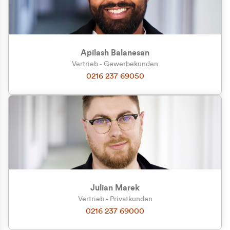
Apilash Balanesan
Vertrieb - Gewerbekunden
Zu welcher Kundengruppe
0216 237 69050
gehören Sie?
Privatkunde (inkl. MwSt.)
Geschäftskunde (exkl. MwSt.)
Julian Marek
Vertrieb - Privatkunden
0216 237 69000