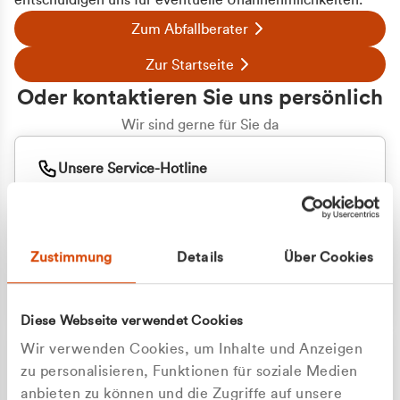
entschuldigen uns für eventuelle Unannehmlichkeiten.
Zum Abfallberater
Zur Startseite
Oder kontaktieren Sie uns persönlich
Wir sind gerne für Sie da
Unsere Service-Hotline
+49 2162 3769000
Mo. - Fr. 08.00 - 16:30 Uhr
Whatsapp
+49 177 8376058
Zustimmung
Details
Über Cookies
Sie benötigen ein individuelles Angebot?
Unverbindliche Anfrage stellen
Diese Webseite verwendet Cookies
Wir verwenden Cookies, um Inhalte und Anzeigen
zu personalisieren, Funktionen für soziale Medien
anbieten zu können und die Zugriffe auf unsere