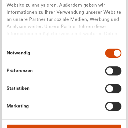
Website zu analysieren. Außerdem geben wir
Informationen zu Ihrer Verwendung unserer Website
an unsere Partner für soziale Medien, Werbung und
Analysen weiter. Unsere Partner führen diese
Apilash Balanesan
Informationen möglicherweise mit weiteren Daten
Vertrieb - Gewerbekunden
Zu welcher Kundengruppe
zusammen, die Sie ihnen bereitgestellt haben oder
0216 237 69050
Einwilligungsauswahl
die sie im Rahmen Ihrer Nutzung der Dienste
gehören Sie?
Notwendig
gesammelt haben.
Privatkunde (inkl. MwSt.)
Präferenzen
Geschäftskunde (exkl. MwSt.)
Statistiken
Julian Marek
Marketing
Vertrieb - Privatkunden
0216 237 69000