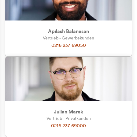
Apilash Balanesan
Vertrieb - Gewerbekunden
Zu welcher Kundengruppe
0216 237 69050
gehören Sie?
Privatkunde (inkl. MwSt.)
Geschäftskunde (exkl. MwSt.)
Julian Marek
Vertrieb - Privatkunden
0216 237 69000