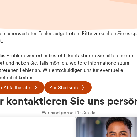
t ein unerwarteter Fehler aufgetreten. Bitte versuchen Sie es sp
t.
 das Problem weiterhin besteht, kontaktieren Sie bitte unseren
rt und geben Sie, falls möglich, weitere Informationen zum
Details
tretenen Fehler an. Wir entschuldigen uns für eventuelle
ehmlichkeiten.
 Abfallberater
Zur Startseite
ookies
 kontaktieren Sie uns persö
 Inhalte und Anzeigen zu personalisieren, Funktionen für
e auf unsere Website zu analysieren. Außerdem geben wir I
Wir sind gerne für Sie da
te an unsere Partner für soziale Medien, Werbung und An
rmationen möglicherweise mit weiteren Daten zusammen, di
hmen Ihrer Nutzung der Dienste gesammelt haben.