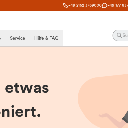
+49 2162 3769000
+49 177 83
e
Service
Hilfe & FAQ
t etwas
niert.