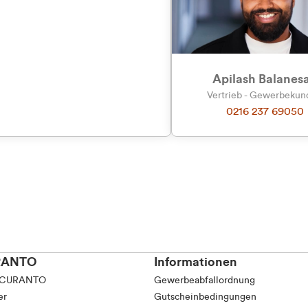
Präferenzen
Statistiken
Apilash Balanes
Vertrieb - Gewerbeku
0216 237 69050
Auswahl erlauben
RANTO
Informationen
 CURANTO
Gewerbeabfallordnung
er
Gutscheinbedingungen