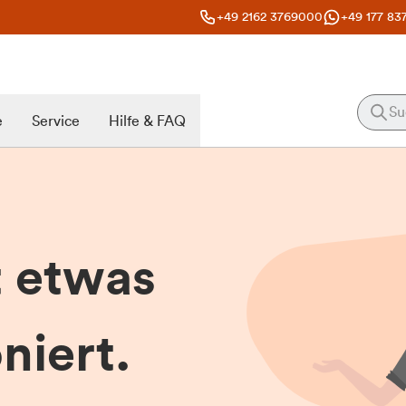
+49 2162 3769000
+49 177 83
e
Service
Hilfe & FAQ
t etwas
niert.