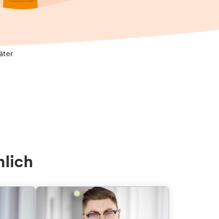
äter
nlich