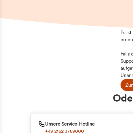
Es is
erneu
Falls
Suppo
aufge
Unann
Zum
Oder
Unsere Service-Hotline
+49 2162 3769000