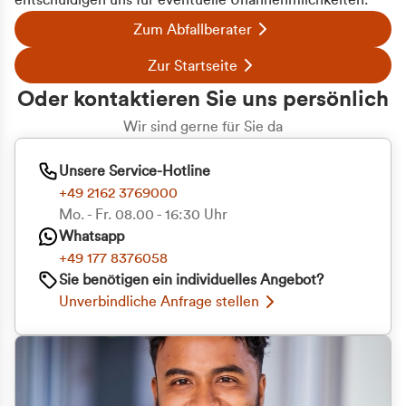
entschuldigen uns für eventuelle Unannehmlichkeiten.
Zum Abfallberater
Zur Startseite
Oder kontaktieren Sie uns persönlich
Wir sind gerne für Sie da
Unsere Service-Hotline
+49 2162 3769000
Mo. - Fr. 08.00 - 16:30 Uhr
Whatsapp
+49 177 8376058
Zustimmung
Details
Über Cookies
Sie benötigen ein individuelles Angebot?
Unverbindliche Anfrage stellen
Diese Webseite verwendet Cookies
Wir verwenden Cookies, um Inhalte und Anzeigen
zu personalisieren, Funktionen für soziale Medien
anbieten zu können und die Zugriffe auf unsere