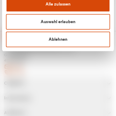
Alle zulassen
Auswahl erlauben
Ablehnen
CURANTO - eine Marke der EGN
Entsorgungsgesellschaft Niederrhein mbH
Greefsallee 1-5
41747 Viersen
E-Mail
Kontakt
CURANTO
Informationen
Abfallarten