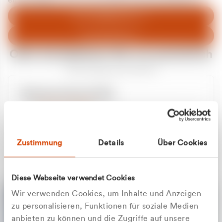
entschuldigen uns für eventuelle Unannehmlichkeiten.
Zum Abfallberater
Zur Startseite
Oder kontaktieren Sie uns persönlich
Wir sind gerne für Sie da
Unsere Service-Hotline
+49 2162 3769000
Mo. - Fr. 08.00 - 16:30 Uhr
Whatsapp
+49 177 8376058
Zustimmung
Details
Über Cookies
Sie benötigen ein individuelles Angebot?
Unverbindliche Anfrage stellen
Diese Webseite verwendet Cookies
Wir verwenden Cookies, um Inhalte und Anzeigen
zu personalisieren, Funktionen für soziale Medien
anbieten zu können und die Zugriffe auf unsere