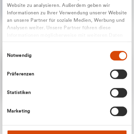
Website zu analysieren. Außerdem geben wir
Informationen zu Ihrer Verwendung unserer Website
an unsere Partner für soziale Medien, Werbung und
Analysen weiter. Unsere Partner führen diese
Apilash Balanesan
Informationen möglicherweise mit weiteren Daten
Vertrieb - Gewerbekunden
Zu welcher Kundengruppe
zusammen, die Sie ihnen bereitgestellt haben oder
0216 237 69050
Einwilligungsauswahl
die sie im Rahmen Ihrer Nutzung der Dienste
gehören Sie?
Notwendig
gesammelt haben.
Privatkunde (inkl. MwSt.)
Präferenzen
Geschäftskunde (exkl. MwSt.)
Statistiken
Julian Marek
Marketing
Vertrieb - Privatkunden
0216 237 69000