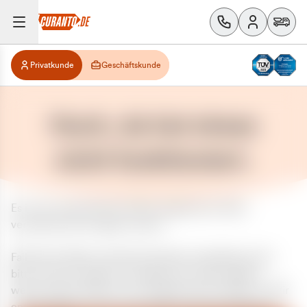
Privatkunde
Geschäftskunde
Huch, da hat etwas
nicht funktioniert.
Es ist ein unerwarteter Fehler aufgetreten. Bitte
versuchen Sie es später erneut.
Falls das Problem weiterhin besteht, kontaktieren Sie
bitte unseren Support und geben Sie, falls möglich,
weitere Informationen zum aufgetretenen Fehler an. Wir