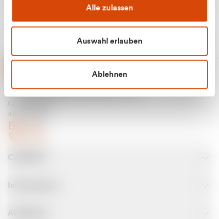
Alle zulassen
Auswahl erlauben
Ablehnen
CURANTO - eine Marke der EGN
Entsorgungsgesellschaft Niederrhein mbH
Greefsallee 1-5
41747 Viersen
E-Mail
Kontakt
CURANTO
Informationen
Abfallarten