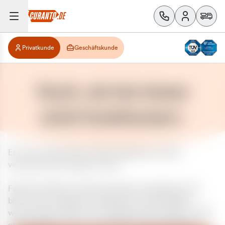
Privatkunde
Geschäftskunde
Huch, da hat etwas
nicht funktioniert.
Es ist ein unerwarteter Fehler aufgetreten. Bitte
versuchen Sie es später erneut.
Falls das Problem weiterhin besteht, kontaktieren Sie
bitte unseren Support und geben Sie, falls möglich,
weitere Informationen zum aufgetretenen Fehler an. Wir