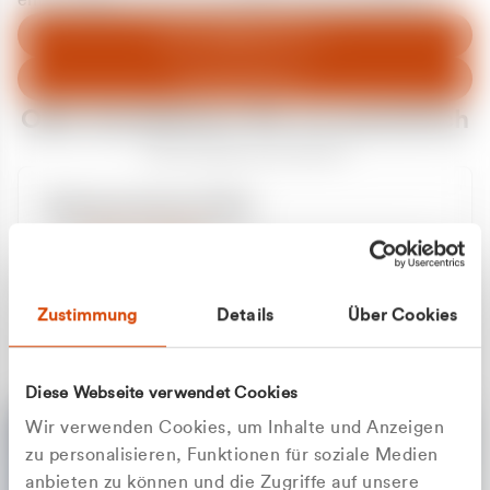
entschuldigen uns für eventuelle Unannehmlichkeiten.
Zum Abfallberater
Zur Startseite
Oder kontaktieren Sie uns persönlich
Wir sind gerne für Sie da
Unsere Service-Hotline
+49 2162 3769000
Mo. - Fr. 08.00 - 16:30 Uhr
Whatsapp
+49 177 8376058
Zustimmung
Details
Über Cookies
Sie benötigen ein individuelles Angebot?
Unverbindliche Anfrage stellen
Diese Webseite verwendet Cookies
Wir verwenden Cookies, um Inhalte und Anzeigen
zu personalisieren, Funktionen für soziale Medien
anbieten zu können und die Zugriffe auf unsere