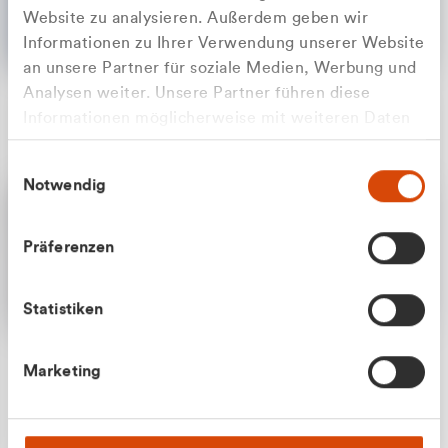
Website zu analysieren. Außerdem geben wir
Informationen zu Ihrer Verwendung unserer Website
an unsere Partner für soziale Medien, Werbung und
Analysen weiter. Unsere Partner führen diese
Apilash Balanesan
Informationen möglicherweise mit weiteren Daten
Vertrieb - Gewerbekunden
Zu welcher Kundengruppe
zusammen, die Sie ihnen bereitgestellt haben oder
0216 237 69050
Einwilligungsauswahl
die sie im Rahmen Ihrer Nutzung der Dienste
gehören Sie?
Notwendig
gesammelt haben.
Privatkunde (inkl. MwSt.)
Präferenzen
Geschäftskunde (exkl. MwSt.)
Statistiken
Julian Marek
Marketing
Vertrieb - Privatkunden
0216 237 69000