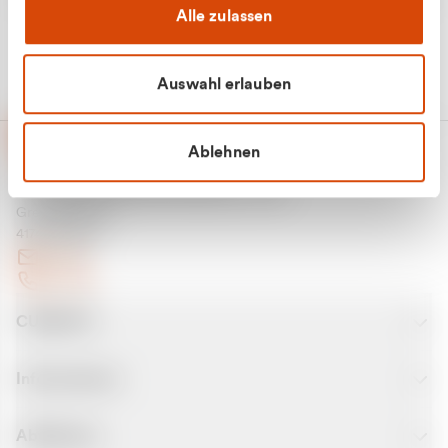
Alle zulassen
Auswahl erlauben
Ablehnen
CURANTO - eine Marke der EGN
Entsorgungsgesellschaft Niederrhein mbH
Greefsallee 1-5
41747 Viersen
E-Mail
Kontakt
CURANTO
Informationen
Abfallarten