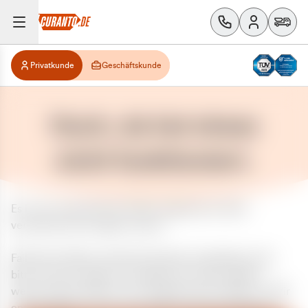
Privatkunde
Geschäftskunde
Huch, da hat etwas
nicht funktioniert.
Es ist ein unerwarteter Fehler aufgetreten. Bitte
versuchen Sie es später erneut.
Falls das Problem weiterhin besteht, kontaktieren Sie
bitte unseren Support und geben Sie, falls möglich,
weitere Informationen zum aufgetretenen Fehler an. Wir