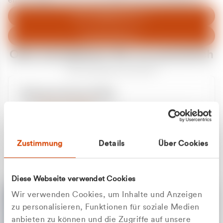
entschuldigen uns für eventuelle Unannehmlichkeiten.
Zum Abfallberater
Zur Startseite
Oder kontaktieren Sie uns persönlich
Wir sind gerne für Sie da
Unsere Service-Hotline
+49 2162 3769000
Mo. - Fr. 08.00 - 16:30 Uhr
Whatsapp
+49 177 8376058
Zustimmung
Details
Über Cookies
Sie benötigen ein individuelles Angebot?
Unverbindliche Anfrage stellen
Diese Webseite verwendet Cookies
Wir verwenden Cookies, um Inhalte und Anzeigen
zu personalisieren, Funktionen für soziale Medien
anbieten zu können und die Zugriffe auf unsere