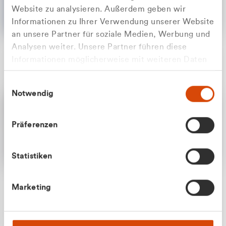
Website zu analysieren. Außerdem geben wir
Informationen zu Ihrer Verwendung unserer Website
an unsere Partner für soziale Medien, Werbung und
Analysen weiter. Unsere Partner führen diese
Apilash Balanesan
Informationen möglicherweise mit weiteren Daten
Vertrieb - Gewerbekunden
Zu welcher Kundengruppe
zusammen, die Sie ihnen bereitgestellt haben oder
0216 237 69050
Einwilligungsauswahl
die sie im Rahmen Ihrer Nutzung der Dienste
gehören Sie?
Notwendig
gesammelt haben.
Privatkunde (inkl. MwSt.)
Präferenzen
Geschäftskunde (exkl. MwSt.)
Statistiken
Julian Marek
Marketing
Vertrieb - Privatkunden
0216 237 69000