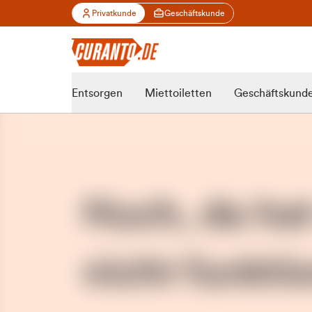
Privatkunde
Geschäftskunde
Entsorgen
Miettoiletten
Geschäftskund
Huch, da ha
nicht funktio