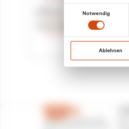
Priva
Mo. - Fr. 08.00 - 16:30 Uhr
Einwilligungsauswahl
Whatsapp
Notwendig
Geschäf
+49 177 8376058
Sie benötigen ein individuelles Angebot?
Unverbindliche Anfrage stellen
Ablehnen
CU
Über
CURANTO - eine Marke der EGN
Partn
Entsorgungsgesellschaft Niederrhein