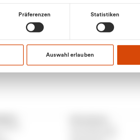
tkunde (inkl. MwSt.)
Präferenzen
Statistiken
tskunde (exkl. MwSt.)
Apilash Balanes
Vertrieb - Gewerbeku
0216 237 69050
Auswahl erlauben
RANTO
Informationen
 CURANTO
Gewerbeabfallordnung
er
Gutscheinbedingungen