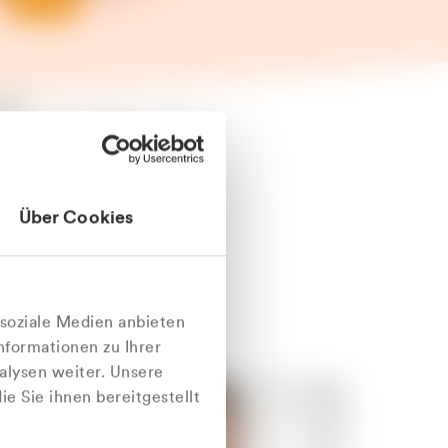
äter
Über Cookies
nlich
 soziale Medien anbieten
nformationen zu Ihrer
alysen weiter. Unsere
e Sie ihnen bereitgestellt