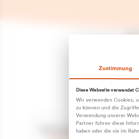
Es is
erneu
Falls
Suppo
Zustimmung
aufge
Unann
Zum
Diese Webseite verwendet C
Z
Oder
Wir verwenden Cookies, um
Kun
zu können und die Zugriff
Verwendung unserer Websi
Partner führen diese Info
ge
Unsere Service-Hotline
haben oder die sie im Ra
+49 2162 3769000