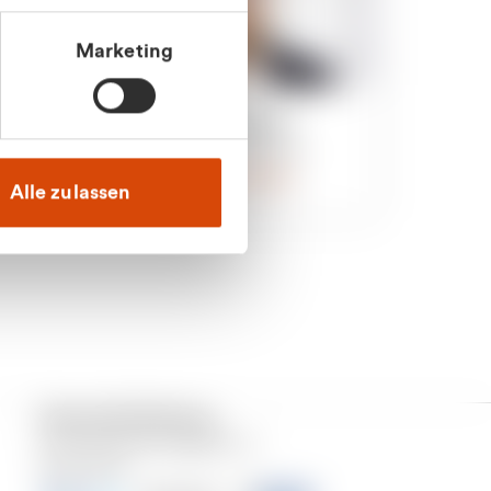
Marketing
an
Julian Marek
nden
Vertrieb - Privatkunden
0216 237 69000
Alle zulassen
Versand & Zahlung
Unser Dienstleistungsgebiet ist
Deutschland.