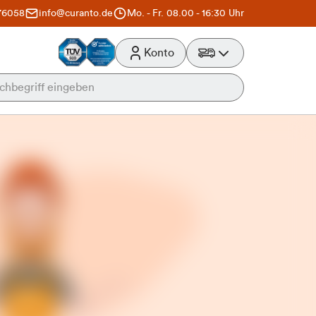
76058
info@curanto.de
Mo. - Fr. 08.00 - 16:30 Uhr
Konto