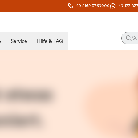
+49 2162 3769000
+49 177 83
e
Service
Hilfe & FAQ
t etwas
niert.