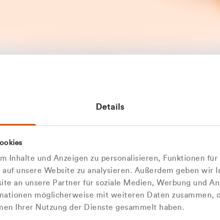
t ein unerwarteter Fehler aufgetreten. Bitte versuchen Sie es sp
t.
 das Problem weiterhin besteht, kontaktieren Sie bitte unseren
rt und geben Sie, falls möglich, weitere Informationen zum
Details
tretenen Fehler an. Wir entschuldigen uns für eventuelle
ehmlichkeiten.
 Abfallberater
Zur Startseite
ookies
u welcher
 kontaktieren Sie uns persö
 Inhalte und Anzeigen zu personalisieren, Funktionen für
dengruppe
e auf unsere Website zu analysieren. Außerdem geben wir I
Wir sind gerne für Sie da
te an unsere Partner für soziale Medien, Werbung und An
rmationen möglicherweise mit weiteren Daten zusammen, di
hören Sie?
hmen Ihrer Nutzung der Dienste gesammelt haben.