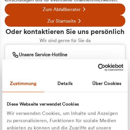
entschuldigen uns für eventuelle Unannehmlichkeiten.
Zum Abfallberater
Zur Startseite
Oder kontaktieren Sie uns persönlich
Wir sind gerne für Sie da
Unsere Service-Hotline
+49 2162 3769000
Mo. - Fr. 08.00 - 16:30 Uhr
Whatsapp
+49 177 8376058
Zustimmung
Details
Über Cookies
Sie benötigen ein individuelles Angebot?
Unverbindliche Anfrage stellen
Diese Webseite verwendet Cookies
Wir verwenden Cookies, um Inhalte und Anzeigen
zu personalisieren, Funktionen für soziale Medien
anbieten zu können und die Zugriffe auf unsere