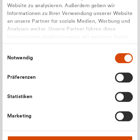
Website zu analysieren. Außerdem geben wir
Informationen zu Ihrer Verwendung unserer Website
an unsere Partner für soziale Medien, Werbung und
Analysen weiter. Unsere Partner führen diese
Apilash Balanesan
Informationen möglicherweise mit weiteren Daten
Vertrieb - Gewerbekunden
Zu welcher Kundengruppe
zusammen, die Sie ihnen bereitgestellt haben oder
0216 237 69050
Einwilligungsauswahl
die sie im Rahmen Ihrer Nutzung der Dienste
gehören Sie?
Notwendig
gesammelt haben.
Privatkunde (inkl. MwSt.)
Präferenzen
Geschäftskunde (exkl. MwSt.)
Statistiken
Julian Marek
Marketing
Vertrieb - Privatkunden
0216 237 69000