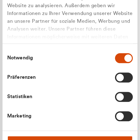
Website zu analysieren. Außerdem geben wir
Informationen zu Ihrer Verwendung unserer Website
an unsere Partner für soziale Medien, Werbung und
Analysen weiter. Unsere Partner führen diese
Apilash Balanesan
Informationen möglicherweise mit weiteren Daten
Vertrieb - Gewerbekunden
Zu welcher Kundengruppe
zusammen, die Sie ihnen bereitgestellt haben oder
0216 237 69050
Einwilligungsauswahl
die sie im Rahmen Ihrer Nutzung der Dienste
gehören Sie?
Notwendig
gesammelt haben.
Privatkunde (inkl. MwSt.)
Präferenzen
Geschäftskunde (exkl. MwSt.)
Statistiken
Julian Marek
Marketing
Vertrieb - Privatkunden
0216 237 69000