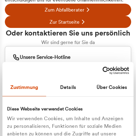
entschuldigen uns für eventuelle Unannehmlichkeiten.
Zum Abfallberater
Zur Startseite
Oder kontaktieren Sie uns persönlich
Wir sind gerne für Sie da
Unsere Service-Hotline
+49 2162 3769000
Mo. - Fr. 08.00 - 16:30 Uhr
Whatsapp
+49 177 8376058
Zustimmung
Details
Über Cookies
Sie benötigen ein individuelles Angebot?
Unverbindliche Anfrage stellen
Diese Webseite verwendet Cookies
Wir verwenden Cookies, um Inhalte und Anzeigen
zu personalisieren, Funktionen für soziale Medien
anbieten zu können und die Zugriffe auf unsere