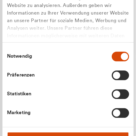
Website zu analysieren. Außerdem geben wir
Informationen zu Ihrer Verwendung unserer Website
an unsere Partner für soziale Medien, Werbung und
Analysen weiter. Unsere Partner führen diese
Apilash Balanesan
Informationen möglicherweise mit weiteren Daten
Vertrieb - Gewerbekunden
zusammen, die Sie ihnen bereitgestellt haben oder
0216 237 69050
Einwilligungsauswahl
die sie im Rahmen Ihrer Nutzung der Dienste
Notwendig
gesammelt haben.
Präferenzen
Statistiken
Julian Marek
Marketing
Vertrieb - Privatkunden
0216 237 69000