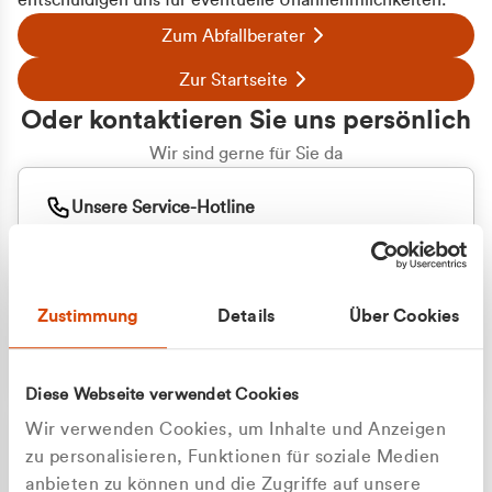
entschuldigen uns für eventuelle Unannehmlichkeiten.
Zum Abfallberater
Zur Startseite
Oder kontaktieren Sie uns persönlich
Wir sind gerne für Sie da
Unsere Service-Hotline
+49 2162 3769000
Mo. - Fr. 08.00 - 16:30 Uhr
Whatsapp
+49 177 8376058
Zustimmung
Details
Über Cookies
Sie benötigen ein individuelles Angebot?
Unverbindliche Anfrage stellen
Diese Webseite verwendet Cookies
Wir verwenden Cookies, um Inhalte und Anzeigen
zu personalisieren, Funktionen für soziale Medien
anbieten zu können und die Zugriffe auf unsere