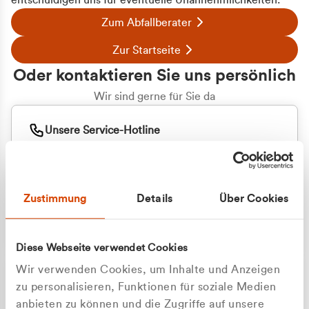
entschuldigen uns für eventuelle Unannehmlichkeiten.
Zum Abfallberater
Zur Startseite
Oder kontaktieren Sie uns persönlich
Wir sind gerne für Sie da
Unsere Service-Hotline
+49 2162 3769000
Mo. - Fr. 08.00 - 16:30 Uhr
Whatsapp
+49 177 8376058
Zustimmung
Details
Über Cookies
Sie benötigen ein individuelles Angebot?
Unverbindliche Anfrage stellen
Diese Webseite verwendet Cookies
Wir verwenden Cookies, um Inhalte und Anzeigen
zu personalisieren, Funktionen für soziale Medien
anbieten zu können und die Zugriffe auf unsere