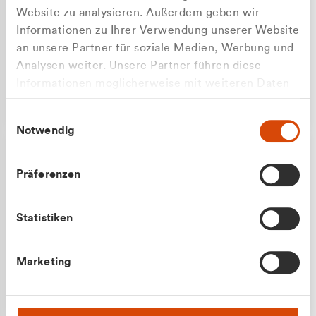
Website zu analysieren. Außerdem geben wir
Informationen zu Ihrer Verwendung unserer Website
an unsere Partner für soziale Medien, Werbung und
Analysen weiter. Unsere Partner führen diese
Apilash Balanesan
Informationen möglicherweise mit weiteren Daten
Vertrieb - Gewerbekunden
Zu welcher Kundengruppe
zusammen, die Sie ihnen bereitgestellt haben oder
0216 237 69050
Einwilligungsauswahl
die sie im Rahmen Ihrer Nutzung der Dienste
gehören Sie?
Notwendig
gesammelt haben.
Privatkunde (inkl. MwSt.)
Präferenzen
Geschäftskunde (exkl. MwSt.)
Statistiken
Julian Marek
Marketing
Vertrieb - Privatkunden
0216 237 69000