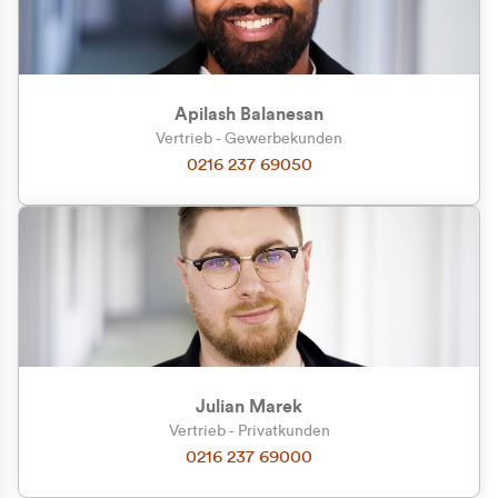
Apilash Balanesan
Vertrieb - Gewerbekunden
Zu welcher Kundengruppe
0216 237 69050
gehören Sie?
Privatkunde (inkl. MwSt.)
Geschäftskunde (exkl. MwSt.)
Julian Marek
Vertrieb - Privatkunden
0216 237 69000