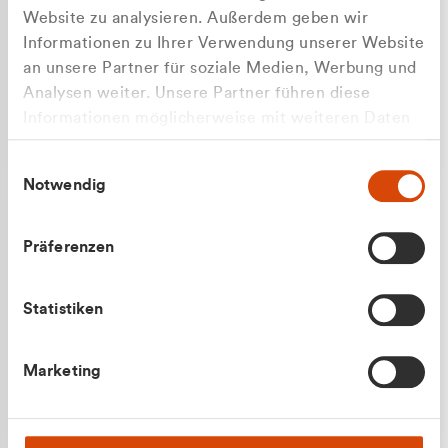
Website zu analysieren. Außerdem geben wir
Informationen zu Ihrer Verwendung unserer Website
an unsere Partner für soziale Medien, Werbung und
Analysen weiter. Unsere Partner führen diese
Apilash Balanesan
Informationen möglicherweise mit weiteren Daten
Vertrieb - Gewerbekunden
zusammen, die Sie ihnen bereitgestellt haben oder
0216 237 69050
Einwilligungsauswahl
die sie im Rahmen Ihrer Nutzung der Dienste
Notwendig
gesammelt haben.
Präferenzen
Statistiken
Julian Marek
Marketing
Vertrieb - Privatkunden
0216 237 69000