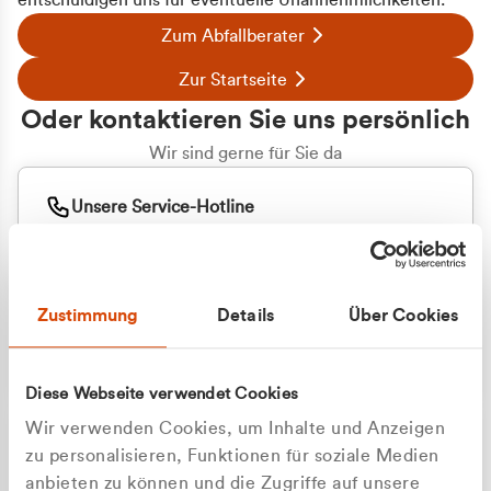
entschuldigen uns für eventuelle Unannehmlichkeiten.
Zum Abfallberater
Zur Startseite
Oder kontaktieren Sie uns persönlich
Wir sind gerne für Sie da
Unsere Service-Hotline
+49 2162 3769000
Mo. - Fr. 08.00 - 16:30 Uhr
Whatsapp
+49 177 8376058
Zustimmung
Details
Über Cookies
Sie benötigen ein individuelles Angebot?
Unverbindliche Anfrage stellen
Diese Webseite verwendet Cookies
Wir verwenden Cookies, um Inhalte und Anzeigen
zu personalisieren, Funktionen für soziale Medien
anbieten zu können und die Zugriffe auf unsere