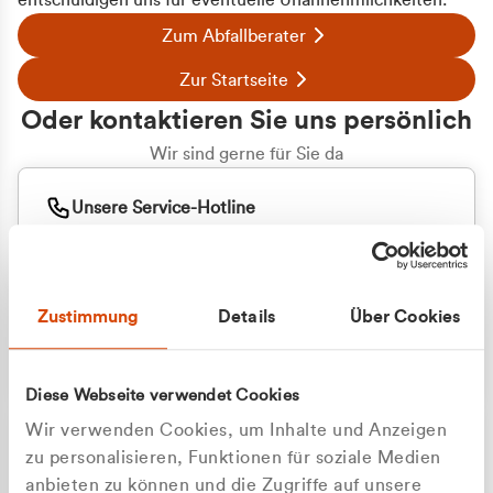
entschuldigen uns für eventuelle Unannehmlichkeiten.
Zum Abfallberater
Zur Startseite
Oder kontaktieren Sie uns persönlich
Wir sind gerne für Sie da
Unsere Service-Hotline
+49 2162 3769000
Mo. - Fr. 08.00 - 16:30 Uhr
Whatsapp
+49 177 8376058
Zustimmung
Details
Über Cookies
Sie benötigen ein individuelles Angebot?
Unverbindliche Anfrage stellen
Diese Webseite verwendet Cookies
Wir verwenden Cookies, um Inhalte und Anzeigen
zu personalisieren, Funktionen für soziale Medien
anbieten zu können und die Zugriffe auf unsere