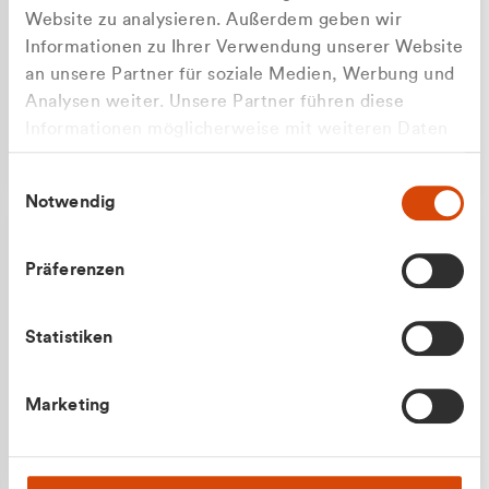
Website zu analysieren. Außerdem geben wir
Informationen zu Ihrer Verwendung unserer Website
an unsere Partner für soziale Medien, Werbung und
Analysen weiter. Unsere Partner führen diese
Apilash Balanesan
Informationen möglicherweise mit weiteren Daten
Vertrieb - Gewerbekunden
zusammen, die Sie ihnen bereitgestellt haben oder
0216 237 69050
Einwilligungsauswahl
die sie im Rahmen Ihrer Nutzung der Dienste
Notwendig
gesammelt haben.
Präferenzen
Statistiken
Julian Marek
Marketing
Vertrieb - Privatkunden
0216 237 69000