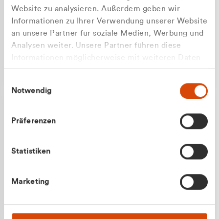
Website zu analysieren. Außerdem geben wir
Informationen zu Ihrer Verwendung unserer Website
an unsere Partner für soziale Medien, Werbung und
Analysen weiter. Unsere Partner führen diese
Apilash Balanesan
Informationen möglicherweise mit weiteren Daten
Vertrieb - Gewerbekunden
zusammen, die Sie ihnen bereitgestellt haben oder
0216 237 69050
Einwilligungsauswahl
die sie im Rahmen Ihrer Nutzung der Dienste
Notwendig
gesammelt haben.
Präferenzen
Statistiken
Julian Marek
Marketing
Vertrieb - Privatkunden
0216 237 69000