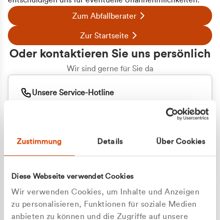
entschuldigen uns für eventuelle Unannehmlichkeiten.
Zum Abfallberater
Zur Startseite
Oder kontaktieren Sie uns persönlich
Wir sind gerne für Sie da
Unsere Service-Hotline
+49 2162 3769000
Mo. - Fr. 08.00 - 16:30 Uhr
Whatsapp
+49 177 8376058
Zustimmung
Details
Über Cookies
Sie benötigen ein individuelles Angebot?
Unverbindliche Anfrage stellen
Diese Webseite verwendet Cookies
Wir verwenden Cookies, um Inhalte und Anzeigen
zu personalisieren, Funktionen für soziale Medien
anbieten zu können und die Zugriffe auf unsere