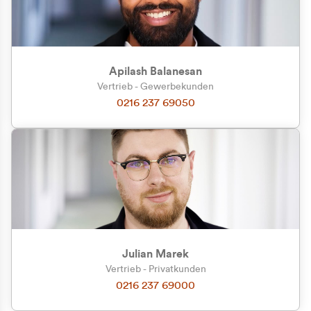
Apilash Balanesan
Vertrieb - Gewerbekunden
Zu welcher Kundengruppe
0216 237 69050
gehören Sie?
Privatkunde (inkl. MwSt.)
Geschäftskunde (exkl. MwSt.)
Julian Marek
Vertrieb - Privatkunden
0216 237 69000