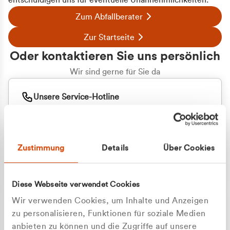
entschuldigen uns für eventuelle Unannehmlichkeiten.
Zum Abfallberater
Zur Startseite
Oder kontaktieren Sie uns persönlich
Wir sind gerne für Sie da
Unsere Service-Hotline
+49 2162 3769000
Mo. - Fr. 08.00 - 16:30 Uhr
Whatsapp
+49 177 8376058
Zustimmung
Details
Über Cookies
Sie benötigen ein individuelles Angebot?
Unverbindliche Anfrage stellen
Diese Webseite verwendet Cookies
Wir verwenden Cookies, um Inhalte und Anzeigen
zu personalisieren, Funktionen für soziale Medien
anbieten zu können und die Zugriffe auf unsere