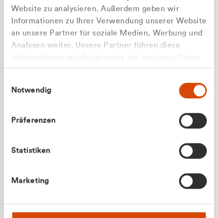
Website zu analysieren. Außerdem geben wir
Informationen zu Ihrer Verwendung unserer Website
an unsere Partner für soziale Medien, Werbung und
Analysen weiter. Unsere Partner führen diese
Apilash Balanesan
Informationen möglicherweise mit weiteren Daten
Vertrieb - Gewerbekunden
zusammen, die Sie ihnen bereitgestellt haben oder
0216 237 69050
Einwilligungsauswahl
die sie im Rahmen Ihrer Nutzung der Dienste
Notwendig
gesammelt haben.
Präferenzen
Statistiken
Julian Marek
Marketing
Vertrieb - Privatkunden
0216 237 69000