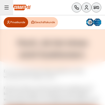
Privatkunde
Geschäftskunde
Huch, da hat etwas
nicht funktioniert.
Es ist ein unerwarteter Fehler aufgetreten. Bitte
versuchen Sie es später erneut.
Falls das Problem weiterhin besteht, kontaktieren Sie
bitte unseren Support und geben Sie, falls möglich,
weitere Informationen zum aufgetretenen Fehler an. Wir