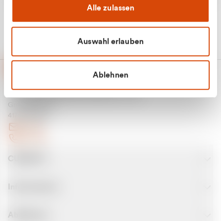
Alle zulassen
Auswahl erlauben
Ablehnen
CURANTO - eine Marke der EGN
Entsorgungsgesellschaft Niederrhein mbH
Greefsallee 1-5
41747 Viersen
E-Mail
Kontakt
CURANTO
Informationen
Abfallarten