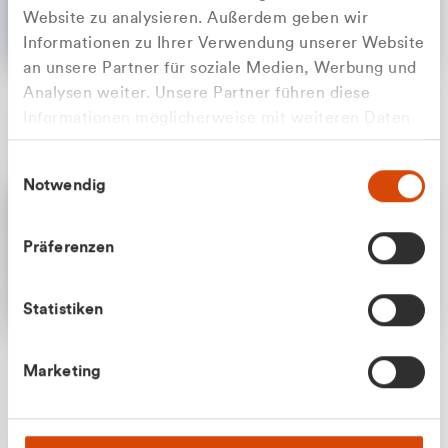
Website zu analysieren. Außerdem geben wir
Informationen zu Ihrer Verwendung unserer Website
an unsere Partner für soziale Medien, Werbung und
Analysen weiter. Unsere Partner führen diese
Apilash Balanesan
Informationen möglicherweise mit weiteren Daten
Vertrieb - Gewerbekunden
Zu welcher Kundengruppe
zusammen, die Sie ihnen bereitgestellt haben oder
0216 237 69050
Einwilligungsauswahl
die sie im Rahmen Ihrer Nutzung der Dienste
gehören Sie?
Notwendig
gesammelt haben.
Privatkunde (inkl. MwSt.)
Präferenzen
Geschäftskunde (exkl. MwSt.)
Statistiken
Julian Marek
Marketing
Vertrieb - Privatkunden
0216 237 69000