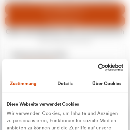
entschuldigen uns für eventuelle Unannehmlichkeiten.
Zum Abfallberater
Zur Startseite
Oder kontaktieren Sie uns persönlich
Wir sind gerne für Sie da
Unsere Service-Hotline
+49 2162 3769000
Mo. - Fr. 08.00 - 16:30 Uhr
Whatsapp
+49 177 8376058
Zustimmung
Details
Über Cookies
Sie benötigen ein individuelles Angebot?
Unverbindliche Anfrage stellen
Diese Webseite verwendet Cookies
Wir verwenden Cookies, um Inhalte und Anzeigen
zu personalisieren, Funktionen für soziale Medien
anbieten zu können und die Zugriffe auf unsere