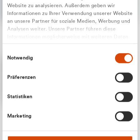
Website zu analysieren. Außerdem geben wir
Informationen zu Ihrer Verwendung unserer Website
an unsere Partner für soziale Medien, Werbung und
Analysen weiter. Unsere Partner führen diese
Apilash Balanesan
Informationen möglicherweise mit weiteren Daten
Vertrieb - Gewerbekunden
Zu welcher Kundengruppe
zusammen, die Sie ihnen bereitgestellt haben oder
0216 237 69050
Einwilligungsauswahl
die sie im Rahmen Ihrer Nutzung der Dienste
gehören Sie?
Notwendig
gesammelt haben.
Privatkunde (inkl. MwSt.)
Präferenzen
Geschäftskunde (exkl. MwSt.)
Statistiken
Julian Marek
Marketing
Vertrieb - Privatkunden
0216 237 69000