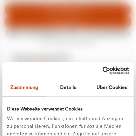
entschuldigen uns für eventuelle Unannehmlichkeiten.
Zum Abfallberater
Zur Startseite
Oder kontaktieren Sie uns persönlich
Wir sind gerne für Sie da
Unsere Service-Hotline
+49 2162 3769000
Mo. - Fr. 08.00 - 16:30 Uhr
Whatsapp
+49 177 8376058
Zustimmung
Details
Über Cookies
Sie benötigen ein individuelles Angebot?
Unverbindliche Anfrage stellen
Diese Webseite verwendet Cookies
Wir verwenden Cookies, um Inhalte und Anzeigen
zu personalisieren, Funktionen für soziale Medien
anbieten zu können und die Zugriffe auf unsere