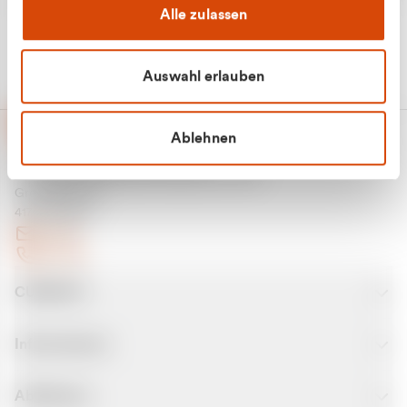
Alle zulassen
Auswahl erlauben
Ablehnen
CURANTO - eine Marke der EGN
Entsorgungsgesellschaft Niederrhein mbH
Greefsallee 1-5
41747 Viersen
E-Mail
Kontakt
CURANTO
Informationen
Abfallarten