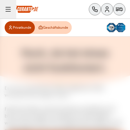
Privatkunde
Geschäftskunde
Huch, da hat etwas
nicht funktioniert.
Es ist ein unerwarteter Fehler aufgetreten. Bitte
versuchen Sie es später erneut.
Falls das Problem weiterhin besteht, kontaktieren Sie
bitte unseren Support und geben Sie, falls möglich,
weitere Informationen zum aufgetretenen Fehler an. Wir