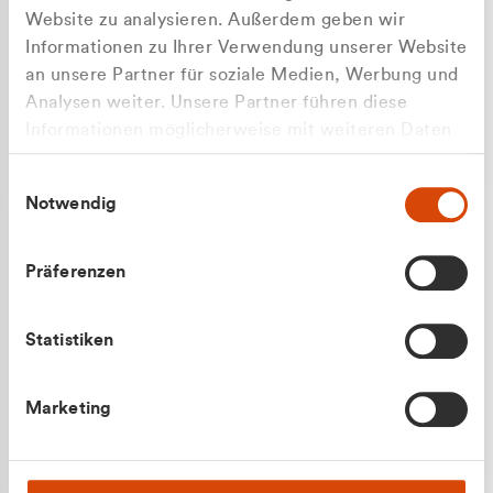
Website zu analysieren. Außerdem geben wir
Informationen zu Ihrer Verwendung unserer Website
an unsere Partner für soziale Medien, Werbung und
Analysen weiter. Unsere Partner führen diese
Apilash Balanesan
Informationen möglicherweise mit weiteren Daten
Vertrieb - Gewerbekunden
Zu welcher Kundengruppe
zusammen, die Sie ihnen bereitgestellt haben oder
0216 237 69050
Einwilligungsauswahl
die sie im Rahmen Ihrer Nutzung der Dienste
gehören Sie?
Notwendig
gesammelt haben.
Privatkunde (inkl. MwSt.)
Präferenzen
Geschäftskunde (exkl. MwSt.)
Statistiken
Julian Marek
Marketing
Vertrieb - Privatkunden
0216 237 69000