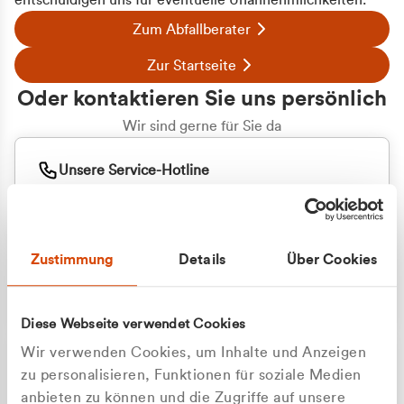
entschuldigen uns für eventuelle Unannehmlichkeiten.
Zum Abfallberater
Zur Startseite
Oder kontaktieren Sie uns persönlich
Wir sind gerne für Sie da
Unsere Service-Hotline
+49 2162 3769000
Mo. - Fr. 08.00 - 16:30 Uhr
Whatsapp
+49 177 8376058
Zustimmung
Details
Über Cookies
Sie benötigen ein individuelles Angebot?
Unverbindliche Anfrage stellen
Diese Webseite verwendet Cookies
Wir verwenden Cookies, um Inhalte und Anzeigen
zu personalisieren, Funktionen für soziale Medien
anbieten zu können und die Zugriffe auf unsere