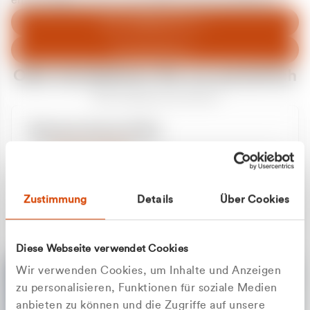
entschuldigen uns für eventuelle Unannehmlichkeiten.
Zum Abfallberater
Zur Startseite
Oder kontaktieren Sie uns persönlich
Wir sind gerne für Sie da
Unsere Service-Hotline
+49 2162 3769000
Mo. - Fr. 08.00 - 16:30 Uhr
Whatsapp
+49 177 8376058
Zustimmung
Details
Über Cookies
Sie benötigen ein individuelles Angebot?
Unverbindliche Anfrage stellen
Diese Webseite verwendet Cookies
Wir verwenden Cookies, um Inhalte und Anzeigen
zu personalisieren, Funktionen für soziale Medien
anbieten zu können und die Zugriffe auf unsere