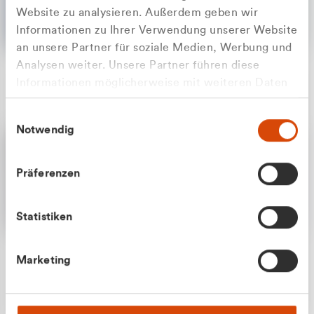
Website zu analysieren. Außerdem geben wir
Informationen zu Ihrer Verwendung unserer Website
an unsere Partner für soziale Medien, Werbung und
Analysen weiter. Unsere Partner führen diese
Apilash Balanesan
Informationen möglicherweise mit weiteren Daten
Vertrieb - Gewerbekunden
Zu welcher Kundengruppe
zusammen, die Sie ihnen bereitgestellt haben oder
0216 237 69050
Einwilligungsauswahl
die sie im Rahmen Ihrer Nutzung der Dienste
gehören Sie?
Notwendig
gesammelt haben.
Privatkunde (inkl. MwSt.)
Präferenzen
Geschäftskunde (exkl. MwSt.)
Statistiken
Julian Marek
Marketing
Vertrieb - Privatkunden
0216 237 69000