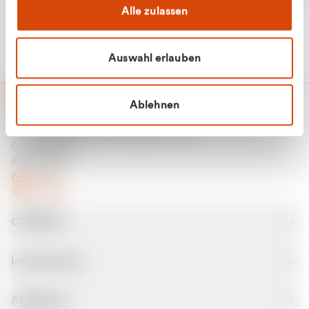
Alle zulassen
Auswahl erlauben
Ablehnen
CURANTO - eine Marke der EGN
Entsorgungsgesellschaft Niederrhein mbH
Greefsallee 1-5
41747 Viersen
E-Mail
Kontakt
CURANTO
Informationen
Abfallarten