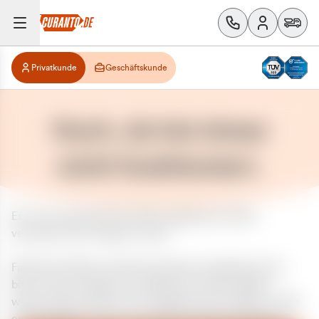
Privatkunde
Geschäftskunde
Huch, da hat etwas
nicht funktioniert.
Es ist ein unerwarteter Fehler aufgetreten. Bitte
versuchen Sie es später erneut.
Falls das Problem weiterhin besteht, kontaktieren Sie
bitte unseren Support und geben Sie, falls möglich,
weitere Informationen zum aufgetretenen Fehler an. Wir