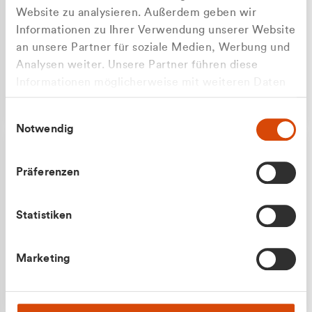
Website zu analysieren. Außerdem geben wir
Informationen zu Ihrer Verwendung unserer Website
an unsere Partner für soziale Medien, Werbung und
Analysen weiter. Unsere Partner führen diese
Apilash Balanesan
Informationen möglicherweise mit weiteren Daten
Vertrieb - Gewerbekunden
zusammen, die Sie ihnen bereitgestellt haben oder
0216 237 69050
Einwilligungsauswahl
die sie im Rahmen Ihrer Nutzung der Dienste
Notwendig
gesammelt haben.
Präferenzen
Statistiken
Julian Marek
Marketing
Vertrieb - Privatkunden
0216 237 69000