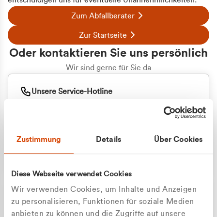
entschuldigen uns für eventuelle Unannehmlichkeiten.
Zum Abfallberater
Zur Startseite
Oder kontaktieren Sie uns persönlich
Wir sind gerne für Sie da
Unsere Service-Hotline
+49 2162 3769000
Mo. - Fr. 08.00 - 16:30 Uhr
Whatsapp
+49 177 8376058
Zustimmung
Details
Über Cookies
Sie benötigen ein individuelles Angebot?
Unverbindliche Anfrage stellen
Diese Webseite verwendet Cookies
Wir verwenden Cookies, um Inhalte und Anzeigen
zu personalisieren, Funktionen für soziale Medien
anbieten zu können und die Zugriffe auf unsere