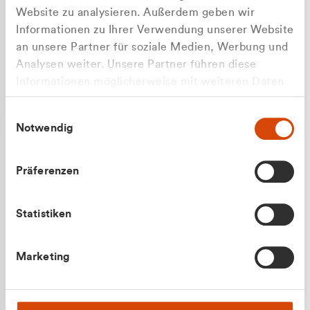
Website zu analysieren. Außerdem geben wir
Informationen zu Ihrer Verwendung unserer Website
an unsere Partner für soziale Medien, Werbung und
Analysen weiter. Unsere Partner führen diese
Apilash Balanesan
Informationen möglicherweise mit weiteren Daten
Vertrieb - Gewerbekunden
zusammen, die Sie ihnen bereitgestellt haben oder
0216 237 69050
Einwilligungsauswahl
die sie im Rahmen Ihrer Nutzung der Dienste
Notwendig
gesammelt haben.
Präferenzen
Statistiken
Julian Marek
Marketing
Vertrieb - Privatkunden
0216 237 69000