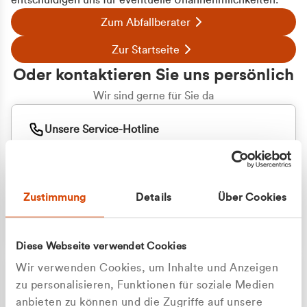
entschuldigen uns für eventuelle Unannehmlichkeiten.
Zum Abfallberater
Zur Startseite
Oder kontaktieren Sie uns persönlich
Wir sind gerne für Sie da
Unsere Service-Hotline
+49 2162 3769000
Mo. - Fr. 08.00 - 16:30 Uhr
Whatsapp
+49 177 8376058
Zustimmung
Details
Über Cookies
Sie benötigen ein individuelles Angebot?
Unverbindliche Anfrage stellen
Diese Webseite verwendet Cookies
Wir verwenden Cookies, um Inhalte und Anzeigen
zu personalisieren, Funktionen für soziale Medien
anbieten zu können und die Zugriffe auf unsere