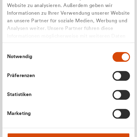
Website zu analysieren. Außerdem geben wir
Informationen zu Ihrer Verwendung unserer Website
an unsere Partner für soziale Medien, Werbung und
Analysen weiter. Unsere Partner führen diese
Apilash Balanesan
Informationen möglicherweise mit weiteren Daten
Vertrieb - Gewerbekunden
zusammen, die Sie ihnen bereitgestellt haben oder
0216 237 69050
Einwilligungsauswahl
die sie im Rahmen Ihrer Nutzung der Dienste
Notwendig
gesammelt haben.
Präferenzen
Statistiken
Julian Marek
Marketing
Vertrieb - Privatkunden
0216 237 69000