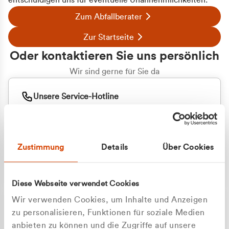
entschuldigen uns für eventuelle Unannehmlichkeiten.
Zum Abfallberater
Zur Startseite
Oder kontaktieren Sie uns persönlich
Wir sind gerne für Sie da
Unsere Service-Hotline
+49 2162 3769000
Mo. - Fr. 08.00 - 16:30 Uhr
Whatsapp
+49 177 8376058
Zustimmung
Details
Über Cookies
Sie benötigen ein individuelles Angebot?
Unverbindliche Anfrage stellen
Diese Webseite verwendet Cookies
Wir verwenden Cookies, um Inhalte und Anzeigen
zu personalisieren, Funktionen für soziale Medien
anbieten zu können und die Zugriffe auf unsere