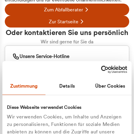
entschuldigen uns für eventuelle Unannehmlichkeiten.
Zum Abfallberater
Zur Startseite
Oder kontaktieren Sie uns persönlich
Wir sind gerne für Sie da
Unsere Service-Hotline
+49 2162 3769000
Mo. - Fr. 08.00 - 16:30 Uhr
Whatsapp
+49 177 8376058
Zustimmung
Details
Über Cookies
Sie benötigen ein individuelles Angebot?
Unverbindliche Anfrage stellen
Diese Webseite verwendet Cookies
Wir verwenden Cookies, um Inhalte und Anzeigen
zu personalisieren, Funktionen für soziale Medien
anbieten zu können und die Zugriffe auf unsere