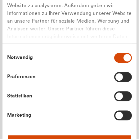
Website zu analysieren. Außerdem geben wir
Informationen zu Ihrer Verwendung unserer Website
an unsere Partner für soziale Medien, Werbung und
Analysen weiter. Unsere Partner führen diese
Apilash Balanesan
Informationen möglicherweise mit weiteren Daten
Vertrieb - Gewerbekunden
Zu welcher Kundengruppe
zusammen, die Sie ihnen bereitgestellt haben oder
0216 237 69050
Einwilligungsauswahl
die sie im Rahmen Ihrer Nutzung der Dienste
gehören Sie?
Notwendig
gesammelt haben.
Privatkunde (inkl. MwSt.)
Präferenzen
Geschäftskunde (exkl. MwSt.)
Statistiken
Julian Marek
Marketing
Vertrieb - Privatkunden
0216 237 69000