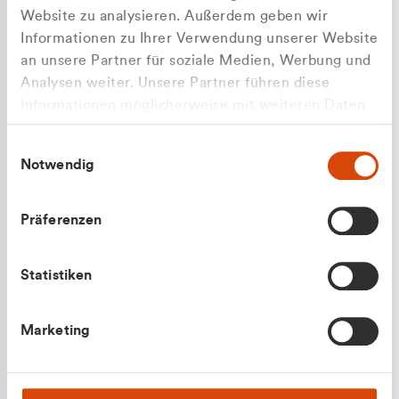
Website zu analysieren. Außerdem geben wir
Informationen zu Ihrer Verwendung unserer Website
an unsere Partner für soziale Medien, Werbung und
Analysen weiter. Unsere Partner führen diese
Apilash Balanesan
Informationen möglicherweise mit weiteren Daten
Vertrieb - Gewerbekunden
Zu welcher Kundengruppe
zusammen, die Sie ihnen bereitgestellt haben oder
0216 237 69050
Einwilligungsauswahl
die sie im Rahmen Ihrer Nutzung der Dienste
gehören Sie?
Notwendig
gesammelt haben.
Privatkunde (inkl. MwSt.)
Präferenzen
Geschäftskunde (exkl. MwSt.)
Statistiken
Julian Marek
Marketing
Vertrieb - Privatkunden
0216 237 69000