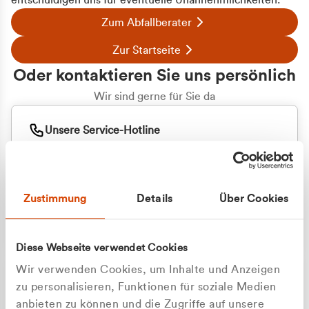
entschuldigen uns für eventuelle Unannehmlichkeiten.
Zum Abfallberater
Zur Startseite
Oder kontaktieren Sie uns persönlich
Wir sind gerne für Sie da
Unsere Service-Hotline
+49 2162 3769000
Mo. - Fr. 08.00 - 16:30 Uhr
Whatsapp
+49 177 8376058
Zustimmung
Details
Über Cookies
Sie benötigen ein individuelles Angebot?
Unverbindliche Anfrage stellen
Diese Webseite verwendet Cookies
Wir verwenden Cookies, um Inhalte und Anzeigen
zu personalisieren, Funktionen für soziale Medien
anbieten zu können und die Zugriffe auf unsere