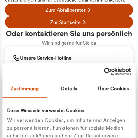
entschuldigen uns für eventuelle Unannehmlichkeiten.
Zum Abfallberater
Zur Startseite
Oder kontaktieren Sie uns persönlich
Wir sind gerne für Sie da
Unsere Service-Hotline
+49 2162 3769000
Mo. - Fr. 08.00 - 16:30 Uhr
Whatsapp
+49 177 8376058
Zustimmung
Details
Über Cookies
Sie benötigen ein individuelles Angebot?
Unverbindliche Anfrage stellen
Diese Webseite verwendet Cookies
Wir verwenden Cookies, um Inhalte und Anzeigen
zu personalisieren, Funktionen für soziale Medien
anbieten zu können und die Zugriffe auf unsere