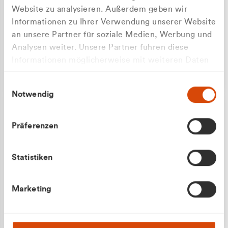
Website zu analysieren. Außerdem geben wir
Informationen zu Ihrer Verwendung unserer Website
an unsere Partner für soziale Medien, Werbung und
Analysen weiter. Unsere Partner führen diese
Apilash Balanesan
Informationen möglicherweise mit weiteren Daten
Vertrieb - Gewerbekunden
zusammen, die Sie ihnen bereitgestellt haben oder
0216 237 69050
Einwilligungsauswahl
die sie im Rahmen Ihrer Nutzung der Dienste
Notwendig
gesammelt haben.
Präferenzen
Statistiken
Julian Marek
Marketing
Vertrieb - Privatkunden
0216 237 69000