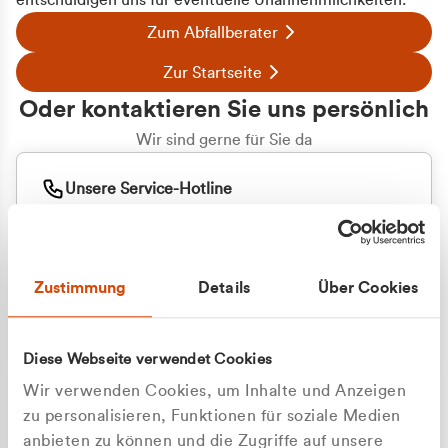
entschuldigen uns für eventuelle Unannehmlichkeiten.
Zum Abfallberater
Zur Startseite
Oder kontaktieren Sie uns persönlich
Wir sind gerne für Sie da
Unsere Service-Hotline
+49 2162 3769000
Mo. - Fr. 08.00 - 16:30 Uhr
Whatsapp
+49 177 8376058
Zustimmung
Details
Über Cookies
Sie benötigen ein individuelles Angebot?
Unverbindliche Anfrage stellen
Diese Webseite verwendet Cookies
Wir verwenden Cookies, um Inhalte und Anzeigen
zu personalisieren, Funktionen für soziale Medien
anbieten zu können und die Zugriffe auf unsere