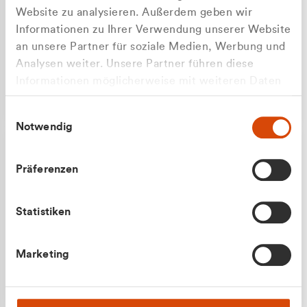
Website zu analysieren. Außerdem geben wir
Informationen zu Ihrer Verwendung unserer Website
an unsere Partner für soziale Medien, Werbung und
Analysen weiter. Unsere Partner führen diese
Apilash Balanesan
Informationen möglicherweise mit weiteren Daten
Vertrieb - Gewerbekunden
zusammen, die Sie ihnen bereitgestellt haben oder
0216 237 69050
Einwilligungsauswahl
die sie im Rahmen Ihrer Nutzung der Dienste
Notwendig
gesammelt haben.
Präferenzen
Statistiken
Julian Marek
Marketing
Vertrieb - Privatkunden
0216 237 69000