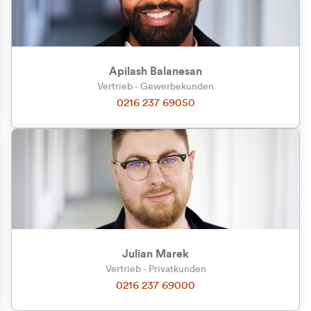
Apilash Balanesan
Vertrieb - Gewerbekunden
Zu welcher Kundengruppe
0216 237 69050
gehören Sie?
Privatkunde (inkl. MwSt.)
Geschäftskunde (exkl. MwSt.)
Julian Marek
Vertrieb - Privatkunden
0216 237 69000