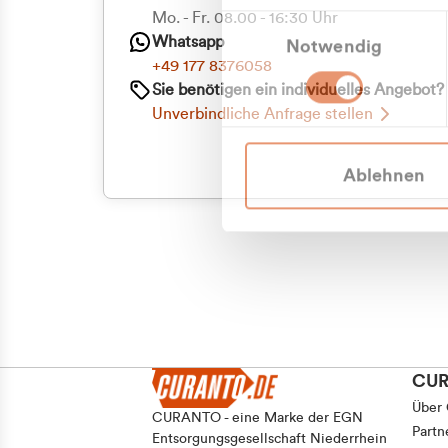
Priva
Mo. - Fr. 08.00 - 16:30 Uhr
Einwilligungsauswahl
Whatsapp
Notwendig
Geschäf
+49 177 8376058
Sie benötigen ein individuelles Angebot?
Unverbindliche Anfrage stellen
Ablehnen
CU
Über
CURANTO - eine Marke der EGN
Partn
Entsorgungsgesellschaft Niederrhein