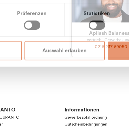
tkunde (inkl. MwSt.)
Präferenzen
Statistiken
tskunde (exkl. MwSt.)
Apilash Balanes
Vertrieb - Gewerbeku
0216 237 69050
Auswahl erlauben
RANTO
Informationen
 CURANTO
Gewerbeabfallordnung
er
Gutscheinbedingungen