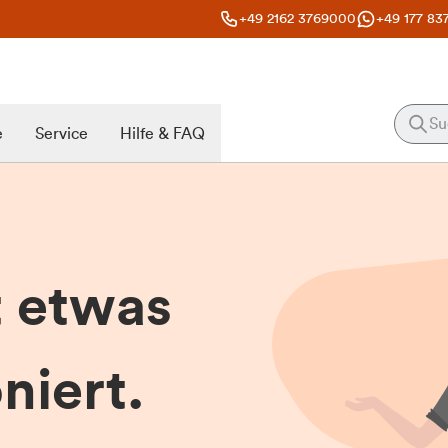
+49 2162 3769000
+49 177 83
e
Service
Hilfe & FAQ
t etwas
niert.