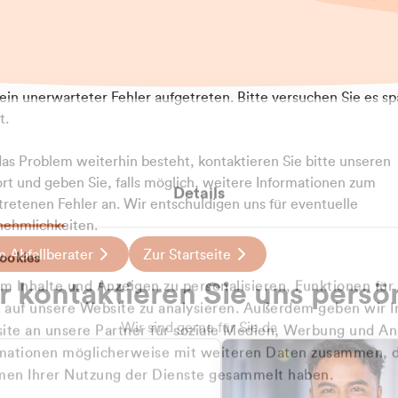
t ein unerwarteter Fehler aufgetreten. Bitte versuchen Sie es sp
t.
 das Problem weiterhin besteht, kontaktieren Sie bitte unseren
rt und geben Sie, falls möglich, weitere Informationen zum
Details
tretenen Fehler an. Wir entschuldigen uns für eventuelle
ehmlichkeiten.
 Abfallberater
Zur Startseite
ookies
u welcher
 kontaktieren Sie uns persö
 Inhalte und Anzeigen zu personalisieren, Funktionen für
dengruppe
e auf unsere Website zu analysieren. Außerdem geben wir I
Wir sind gerne für Sie da
te an unsere Partner für soziale Medien, Werbung und An
rmationen möglicherweise mit weiteren Daten zusammen, di
hören Sie?
hmen Ihrer Nutzung der Dienste gesammelt haben.