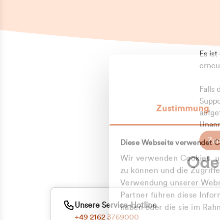
Es is
erneu
Falls
Suppo
Zustimmung
aufge
Unann
Zum
Diese Webseite verwendet C
Z
Oder
Wir verwenden Cookies, um
Kun
zu können und die Zugriff
Verwendung unserer Websi
Partner führen diese Info
ge
Unsere Service-Hotline
haben oder die sie im Ra
+49 2162 3769000