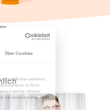
äter
Über Cookies
nlich
 soziale Medien anbieten
nformationen zu Ihrer
alysen weiter. Unsere
e Sie ihnen bereitgestellt