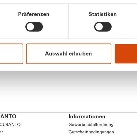
tkunde (inkl. MwSt.)
Präferenzen
Statistiken
tskunde (exkl. MwSt.)
Apilash Balanes
Vertrieb - Gewerbeku
0216 237 69050
Auswahl erlauben
RANTO
Informationen
 CURANTO
Gewerbeabfallordnung
er
Gutscheinbedingungen