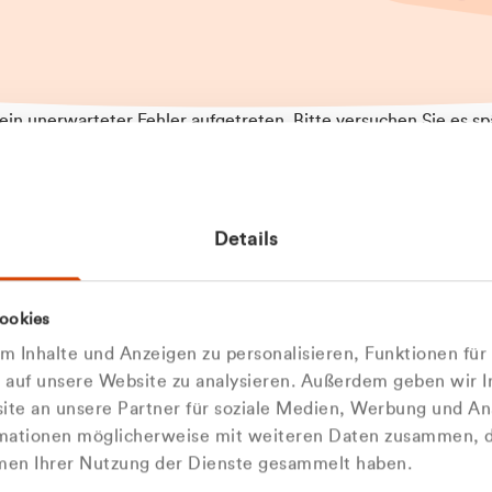
t ein unerwarteter Fehler aufgetreten. Bitte versuchen Sie es sp
t.
 das Problem weiterhin besteht, kontaktieren Sie bitte unseren
rt und geben Sie, falls möglich, weitere Informationen zum
Details
tretenen Fehler an. Wir entschuldigen uns für eventuelle
ehmlichkeiten.
 Abfallberater
Zur Startseite
ookies
u welcher
 kontaktieren Sie uns persö
 Inhalte und Anzeigen zu personalisieren, Funktionen für
dengruppe
e auf unsere Website zu analysieren. Außerdem geben wir I
Wir sind gerne für Sie da
te an unsere Partner für soziale Medien, Werbung und An
rmationen möglicherweise mit weiteren Daten zusammen, di
hören Sie?
hmen Ihrer Nutzung der Dienste gesammelt haben.