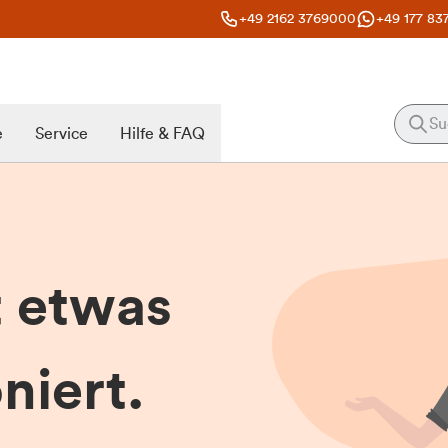
+49 2162 3769000
+49 177 83
e
Service
Hilfe & FAQ
t etwas
niert.