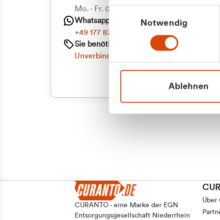
Priva
Mo. - Fr. 08.00 - 16:30 Uhr
Einwilligungsauswahl
Whatsapp
Notwendig
Geschäf
+49 177 8376058
Sie benötigen ein individuelles Angebot?
Unverbindliche Anfrage stellen
Ablehnen
CU
Über
CURANTO - eine Marke der EGN
Partn
Entsorgungsgesellschaft Niederrhein