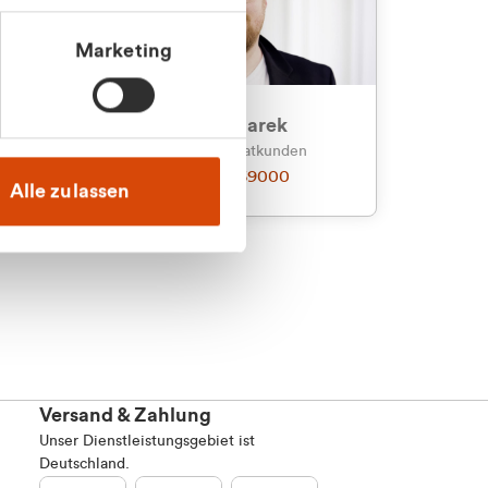
Marketing
an
Julian Marek
nden
Vertrieb - Privatkunden
0216 237 69000
Alle zulassen
Versand & Zahlung
Unser Dienstleistungsgebiet ist
Deutschland.