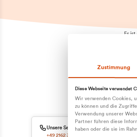
Es is
erneu
Falls
Suppo
Zustimmung
aufge
Unann
Zum
Diese Webseite verwendet C
Z
Oder
Wir verwenden Cookies, um
Kun
zu können und die Zugriff
Verwendung unserer Websi
Partner führen diese Info
ge
Unsere Service-Hotline
haben oder die sie im Ra
+49 2162 3769000