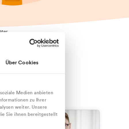
äter
Über Cookies
nlich
 soziale Medien anbieten
nformationen zu Ihrer
alysen weiter. Unsere
e Sie ihnen bereitgestellt