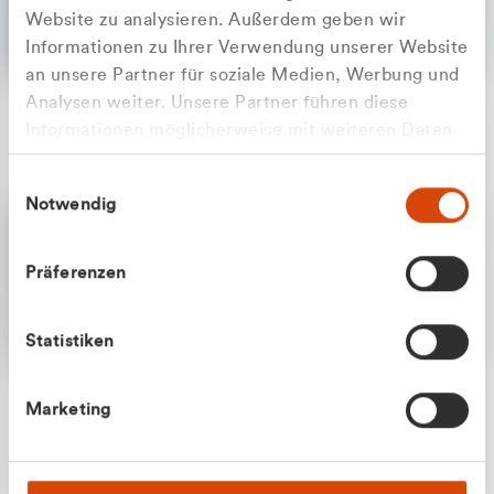
Website zu analysieren. Außerdem geben wir
Informationen zu Ihrer Verwendung unserer Website
an unsere Partner für soziale Medien, Werbung und
Analysen weiter. Unsere Partner führen diese
Apilash Balanesan
Informationen möglicherweise mit weiteren Daten
Vertrieb - Gewerbekunden
Zu welcher Kundengruppe
zusammen, die Sie ihnen bereitgestellt haben oder
0216 237 69050
Einwilligungsauswahl
die sie im Rahmen Ihrer Nutzung der Dienste
gehören Sie?
Notwendig
gesammelt haben.
Privatkunde (inkl. MwSt.)
Präferenzen
Geschäftskunde (exkl. MwSt.)
Statistiken
Julian Marek
Marketing
Vertrieb - Privatkunden
0216 237 69000