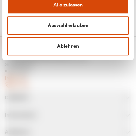
Alle zulassen
Auswahl erlauben
Ablehnen
CURANTO - eine Marke der EGN
Entsorgungsgesellschaft Niederrhein mbH
Greefsallee 1-5
41747 Viersen
E-Mail
Kontakt
CURANTO
Informationen
Abfallarten