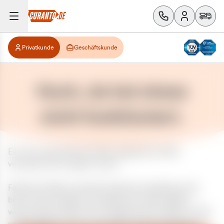
Privatkunde
Geschäftskunde
Huch, da hat etwas
nicht funktioniert.
Es ist ein unerwarteter Fehler aufgetreten. Bitte
versuchen Sie es später erneut.
Falls das Problem weiterhin besteht, kontaktieren Sie
bitte unseren Support und geben Sie, falls möglich,
weitere Informationen zum aufgetretenen Fehler an. Wir