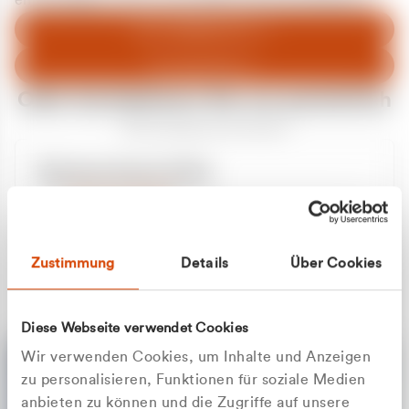
entschuldigen uns für eventuelle Unannehmlichkeiten.
Zum Abfallberater
Zur Startseite
Oder kontaktieren Sie uns persönlich
Wir sind gerne für Sie da
Unsere Service-Hotline
+49 2162 3769000
Mo. - Fr. 08.00 - 16:30 Uhr
Whatsapp
+49 177 8376058
Zustimmung
Details
Über Cookies
Sie benötigen ein individuelles Angebot?
Unverbindliche Anfrage stellen
Diese Webseite verwendet Cookies
Wir verwenden Cookies, um Inhalte und Anzeigen
zu personalisieren, Funktionen für soziale Medien
anbieten zu können und die Zugriffe auf unsere