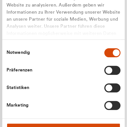
Website zu analysieren. Außerdem geben wir
Informationen zu Ihrer Verwendung unserer Website
an unsere Partner für soziale Medien, Werbung und
Analysen weiter. Unsere Partner führen diese
Apilash Balanesan
Informationen möglicherweise mit weiteren Daten
Vertrieb - Gewerbekunden
Zu welcher Kundengruppe
zusammen, die Sie ihnen bereitgestellt haben oder
0216 237 69050
Einwilligungsauswahl
die sie im Rahmen Ihrer Nutzung der Dienste
gehören Sie?
Notwendig
gesammelt haben.
Privatkunde (inkl. MwSt.)
Präferenzen
Geschäftskunde (exkl. MwSt.)
Statistiken
Julian Marek
Marketing
Vertrieb - Privatkunden
0216 237 69000