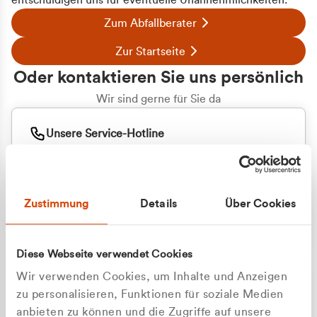
entschuldigen uns für eventuelle Unannehmlichkeiten.
Zum Abfallberater
Zur Startseite
Oder kontaktieren Sie uns persönlich
Wir sind gerne für Sie da
Unsere Service-Hotline
+49 2162 3769000
Mo. - Fr. 08.00 - 16:30 Uhr
Whatsapp
+49 177 8376058
Zustimmung
Details
Über Cookies
Sie benötigen ein individuelles Angebot?
Unverbindliche Anfrage stellen
Diese Webseite verwendet Cookies
Wir verwenden Cookies, um Inhalte und Anzeigen
zu personalisieren, Funktionen für soziale Medien
anbieten zu können und die Zugriffe auf unsere