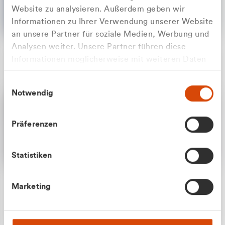
Website zu analysieren. Außerdem geben wir
Informationen zu Ihrer Verwendung unserer Website
an unsere Partner für soziale Medien, Werbung und
Analysen weiter. Unsere Partner führen diese
Apilash Balanesan
Informationen möglicherweise mit weiteren Daten
Vertrieb - Gewerbekunden
Zu welcher Kundengruppe
zusammen, die Sie ihnen bereitgestellt haben oder
0216 237 69050
Einwilligungsauswahl
die sie im Rahmen Ihrer Nutzung der Dienste
gehören Sie?
Notwendig
gesammelt haben.
Privatkunde (inkl. MwSt.)
Präferenzen
Geschäftskunde (exkl. MwSt.)
Statistiken
Julian Marek
Marketing
Vertrieb - Privatkunden
0216 237 69000