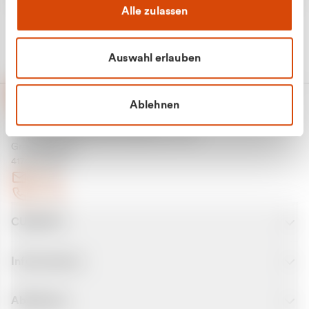
Alle zulassen
Auswahl erlauben
Ablehnen
CURANTO - eine Marke der EGN
Entsorgungsgesellschaft Niederrhein mbH
Greefsallee 1-5
41747 Viersen
E-Mail
Kontakt
CURANTO
Informationen
Abfallarten