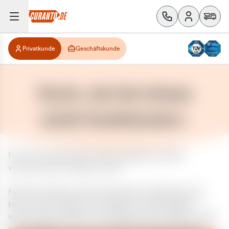
Privatkunde
Geschäftskunde
Huch, da hat etwas
nicht funktioniert.
Es ist ein unerwarteter Fehler aufgetreten. Bitte
versuchen Sie es später erneut.
Falls das Problem weiterhin besteht, kontaktieren Sie
bitte unseren Support und geben Sie, falls möglich,
weitere Informationen zum aufgetretenen Fehler an. Wir