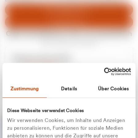
entschuldigen uns für eventuelle Unannehmlichkeiten.
Zum Abfallberater
Zur Startseite
Oder kontaktieren Sie uns persönlich
Wir sind gerne für Sie da
Unsere Service-Hotline
+49 2162 3769000
Mo. - Fr. 08.00 - 16:30 Uhr
Whatsapp
+49 177 8376058
Zustimmung
Details
Über Cookies
Sie benötigen ein individuelles Angebot?
Unverbindliche Anfrage stellen
Diese Webseite verwendet Cookies
Wir verwenden Cookies, um Inhalte und Anzeigen
zu personalisieren, Funktionen für soziale Medien
anbieten zu können und die Zugriffe auf unsere