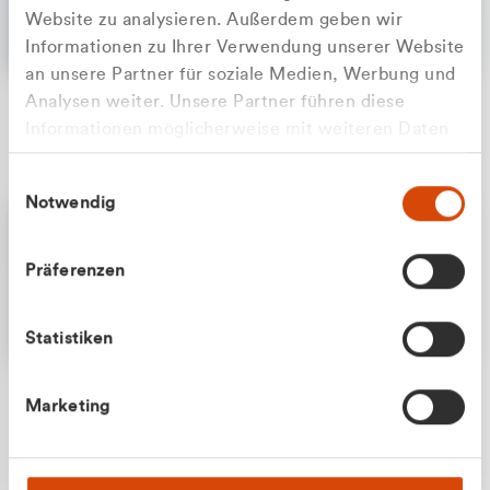
Website zu analysieren. Außerdem geben wir
Informationen zu Ihrer Verwendung unserer Website
an unsere Partner für soziale Medien, Werbung und
Analysen weiter. Unsere Partner führen diese
Apilash Balanesan
Informationen möglicherweise mit weiteren Daten
Vertrieb - Gewerbekunden
Zu welcher Kundengruppe
zusammen, die Sie ihnen bereitgestellt haben oder
0216 237 69050
Einwilligungsauswahl
die sie im Rahmen Ihrer Nutzung der Dienste
gehören Sie?
Notwendig
gesammelt haben.
Privatkunde (inkl. MwSt.)
Präferenzen
Geschäftskunde (exkl. MwSt.)
Statistiken
Julian Marek
Marketing
Vertrieb - Privatkunden
0216 237 69000