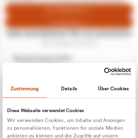
entschuldigen uns für eventuelle Unannehmlichkeiten.
Zum Abfallberater
Zur Startseite
Oder kontaktieren Sie uns persönlich
Wir sind gerne für Sie da
Unsere Service-Hotline
+49 2162 3769000
Mo. - Fr. 08.00 - 16:30 Uhr
Whatsapp
+49 177 8376058
Zustimmung
Details
Über Cookies
Sie benötigen ein individuelles Angebot?
Unverbindliche Anfrage stellen
Diese Webseite verwendet Cookies
Wir verwenden Cookies, um Inhalte und Anzeigen
zu personalisieren, Funktionen für soziale Medien
anbieten zu können und die Zugriffe auf unsere