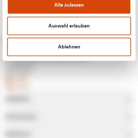
Alle zulassen
Auswahl erlauben
Ablehnen
CURANTO - eine Marke der EGN
Entsorgungsgesellschaft Niederrhein mbH
Greefsallee 1-5
41747 Viersen
E-Mail
Kontakt
CURANTO
Informationen
Abfallarten