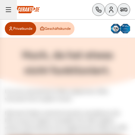
Privatkunde
Geschäftskunde
Huch, da hat etwas
nicht funktioniert.
Es ist ein unerwarteter Fehler aufgetreten. Bitte
versuchen Sie es später erneut.
Falls das Problem weiterhin besteht, kontaktieren Sie
bitte unseren Support und geben Sie, falls möglich,
weitere Informationen zum aufgetretenen Fehler an. Wir