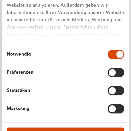
Website zu analysieren. Außerdem geben wir
Informationen zu Ihrer Verwendung unserer Website
an unsere Partner für soziale Medien, Werbung und
Analysen weiter. Unsere Partner führen diese
Apilash Balanesan
Informationen möglicherweise mit weiteren Daten
Vertrieb - Gewerbekunden
zusammen, die Sie ihnen bereitgestellt haben oder
0216 237 69050
Einwilligungsauswahl
die sie im Rahmen Ihrer Nutzung der Dienste
Notwendig
gesammelt haben.
Präferenzen
Statistiken
Julian Marek
Marketing
Vertrieb - Privatkunden
0216 237 69000