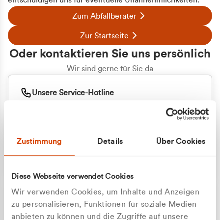
entschuldigen uns für eventuelle Unannehmlichkeiten.
Zum Abfallberater
Zur Startseite
Oder kontaktieren Sie uns persönlich
Wir sind gerne für Sie da
Unsere Service-Hotline
+49 2162 3769000
Mo. - Fr. 08.00 - 16:30 Uhr
Whatsapp
+49 177 8376058
Zustimmung
Details
Über Cookies
Sie benötigen ein individuelles Angebot?
Unverbindliche Anfrage stellen
Diese Webseite verwendet Cookies
Wir verwenden Cookies, um Inhalte und Anzeigen
zu personalisieren, Funktionen für soziale Medien
anbieten zu können und die Zugriffe auf unsere