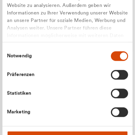
Website zu analysieren. Außerdem geben wir
Informationen zu Ihrer Verwendung unserer Website
an unsere Partner für soziale Medien, Werbung und
Analysen weiter. Unsere Partner führen diese
Apilash Balanesan
Informationen möglicherweise mit weiteren Daten
Vertrieb - Gewerbekunden
Zu welcher Kundengruppe
zusammen, die Sie ihnen bereitgestellt haben oder
0216 237 69050
Einwilligungsauswahl
die sie im Rahmen Ihrer Nutzung der Dienste
gehören Sie?
Notwendig
gesammelt haben.
Privatkunde (inkl. MwSt.)
Präferenzen
Geschäftskunde (exkl. MwSt.)
Statistiken
Julian Marek
Marketing
Vertrieb - Privatkunden
0216 237 69000