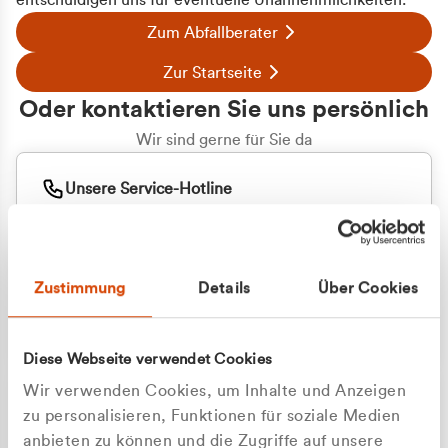
entschuldigen uns für eventuelle Unannehmlichkeiten.
Zum Abfallberater
Zur Startseite
Oder kontaktieren Sie uns persönlich
Wir sind gerne für Sie da
Unsere Service-Hotline
+49 2162 3769000
Mo. - Fr. 08.00 - 16:30 Uhr
Whatsapp
+49 177 8376058
Zustimmung
Details
Über Cookies
Sie benötigen ein individuelles Angebot?
Unverbindliche Anfrage stellen
Diese Webseite verwendet Cookies
Wir verwenden Cookies, um Inhalte und Anzeigen
zu personalisieren, Funktionen für soziale Medien
anbieten zu können und die Zugriffe auf unsere