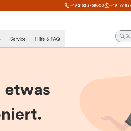
+49 2162 3769000
+49 177 83
e
Service
Hilfe & FAQ
t etwas
niert.