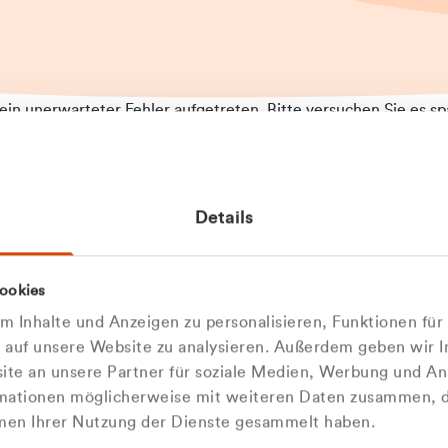
t ein unerwarteter Fehler aufgetreten. Bitte versuchen Sie es sp
t.
 das Problem weiterhin besteht, kontaktieren Sie bitte unseren
rt und geben Sie, falls möglich, weitere Informationen zum
Details
tretenen Fehler an. Wir entschuldigen uns für eventuelle
ehmlichkeiten.
 Abfallberater
Zur Startseite
ookies
 kontaktieren Sie uns persö
 Inhalte und Anzeigen zu personalisieren, Funktionen für
e auf unsere Website zu analysieren. Außerdem geben wir I
Wir sind gerne für Sie da
te an unsere Partner für soziale Medien, Werbung und An
rmationen möglicherweise mit weiteren Daten zusammen, di
hmen Ihrer Nutzung der Dienste gesammelt haben.