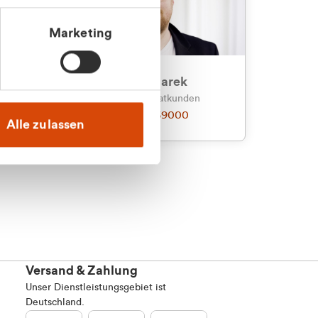
Marketing
an
Julian Marek
nden
Vertrieb - Privatkunden
0216 237 69000
Alle zulassen
Versand & Zahlung
Unser Dienstleistungsgebiet ist
Deutschland.