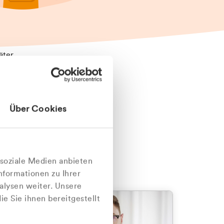
äter
Über Cookies
nlich
 soziale Medien anbieten
nformationen zu Ihrer
alysen weiter. Unsere
e Sie ihnen bereitgestellt