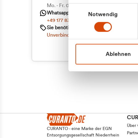
Mo. - Fr. 08.00 - 16:30 Uhr
Einwilligungsauswahl
Whatsapp
Notwendig
+49 177 8376058
Sie benötigen ein individuelles Angebot?
Unverbindliche Anfrage stellen
Ablehnen
CU
Über
CURANTO - eine Marke der EGN
Partn
Entsorgungsgesellschaft Niederrhein