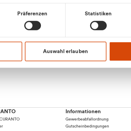
Präferenzen
Statistiken
Apilash Balanes
Vertrieb - Gewerbeku
0216 237 69050
Auswahl erlauben
RANTO
Informationen
 CURANTO
Gewerbeabfallordnung
er
Gutscheinbedingungen