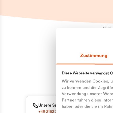
Es is
erneu
Falls
Suppo
Zustimmung
aufge
Unann
Zum
Diese Webseite verwendet C
Oder
Wir verwenden Cookies, um
zu können und die Zugriff
Verwendung unserer Websi
Partner führen diese Info
Unsere Service-Hotline
haben oder die sie im Ra
+49 2162 3769000