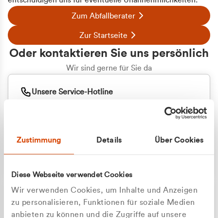
entschuldigen uns für eventuelle Unannehmlichkeiten.
Zum Abfallberater
Zur Startseite
Oder kontaktieren Sie uns persönlich
Wir sind gerne für Sie da
Unsere Service-Hotline
+49 2162 3769000
Mo. - Fr. 08.00 - 16:30 Uhr
Whatsapp
+49 177 8376058
Zustimmung
Details
Über Cookies
Sie benötigen ein individuelles Angebot?
Unverbindliche Anfrage stellen
Diese Webseite verwendet Cookies
Wir verwenden Cookies, um Inhalte und Anzeigen
zu personalisieren, Funktionen für soziale Medien
anbieten zu können und die Zugriffe auf unsere