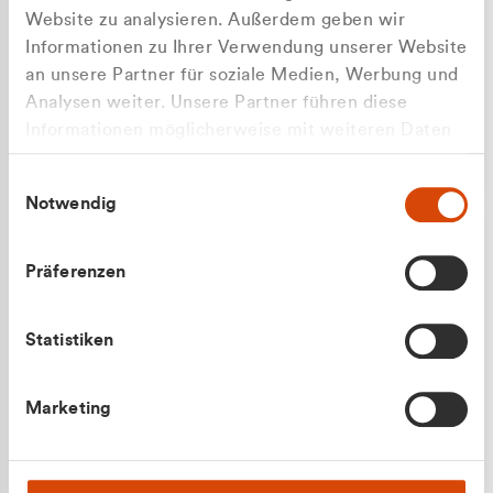
Website zu analysieren. Außerdem geben wir
Informationen zu Ihrer Verwendung unserer Website
an unsere Partner für soziale Medien, Werbung und
Analysen weiter. Unsere Partner führen diese
Apilash Balanesan
Informationen möglicherweise mit weiteren Daten
Vertrieb - Gewerbekunden
zusammen, die Sie ihnen bereitgestellt haben oder
0216 237 69050
Einwilligungsauswahl
die sie im Rahmen Ihrer Nutzung der Dienste
Notwendig
gesammelt haben.
Präferenzen
Statistiken
Julian Marek
Marketing
Vertrieb - Privatkunden
0216 237 69000