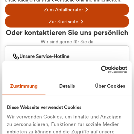
entschuldigen uns für eventuelle Unannehmlichkeiten.
Zum Abfallberater
Zur Startseite
Oder kontaktieren Sie uns persönlich
Wir sind gerne für Sie da
Unsere Service-Hotline
+49 2162 3769000
Mo. - Fr. 08.00 - 16:30 Uhr
Whatsapp
+49 177 8376058
Zustimmung
Details
Über Cookies
Sie benötigen ein individuelles Angebot?
Unverbindliche Anfrage stellen
Diese Webseite verwendet Cookies
Wir verwenden Cookies, um Inhalte und Anzeigen
zu personalisieren, Funktionen für soziale Medien
anbieten zu können und die Zugriffe auf unsere