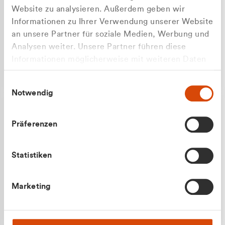
Website zu analysieren. Außerdem geben wir
Informationen zu Ihrer Verwendung unserer Website
an unsere Partner für soziale Medien, Werbung und
Analysen weiter. Unsere Partner führen diese
Apilash Balanesan
Informationen möglicherweise mit weiteren Daten
Vertrieb - Gewerbekunden
Zu welcher Kundengruppe
zusammen, die Sie ihnen bereitgestellt haben oder
0216 237 69050
Einwilligungsauswahl
die sie im Rahmen Ihrer Nutzung der Dienste
gehören Sie?
Notwendig
gesammelt haben.
Privatkunde (inkl. MwSt.)
Präferenzen
Geschäftskunde (exkl. MwSt.)
Statistiken
Julian Marek
Marketing
Vertrieb - Privatkunden
0216 237 69000