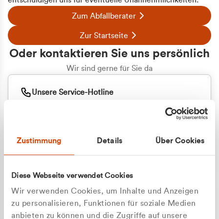
entschuldigen uns für eventuelle Unannehmlichkeiten.
Zum Abfallberater
Zur Startseite
Oder kontaktieren Sie uns persönlich
Wir sind gerne für Sie da
Unsere Service-Hotline
+49 2162 3769000
Mo. - Fr. 08.00 - 16:30 Uhr
Whatsapp
+49 177 8376058
Zustimmung
Details
Über Cookies
Sie benötigen ein individuelles Angebot?
Unverbindliche Anfrage stellen
Diese Webseite verwendet Cookies
Wir verwenden Cookies, um Inhalte und Anzeigen
zu personalisieren, Funktionen für soziale Medien
anbieten zu können und die Zugriffe auf unsere