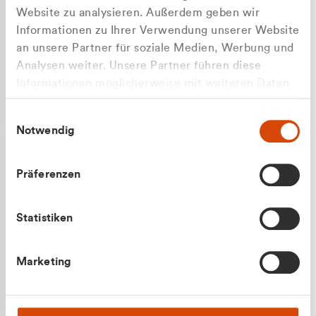
Website zu analysieren. Außerdem geben wir
Informationen zu Ihrer Verwendung unserer Website
an unsere Partner für soziale Medien, Werbung und
Analysen weiter. Unsere Partner führen diese
Apilash Balanesan
Informationen möglicherweise mit weiteren Daten
Vertrieb - Gewerbekunden
Zu welcher Kundengruppe
zusammen, die Sie ihnen bereitgestellt haben oder
0216 237 69050
Einwilligungsauswahl
die sie im Rahmen Ihrer Nutzung der Dienste
gehören Sie?
Notwendig
gesammelt haben.
Privatkunde (inkl. MwSt.)
Präferenzen
Geschäftskunde (exkl. MwSt.)
Statistiken
Julian Marek
Marketing
Vertrieb - Privatkunden
0216 237 69000