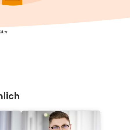
äter
nlich