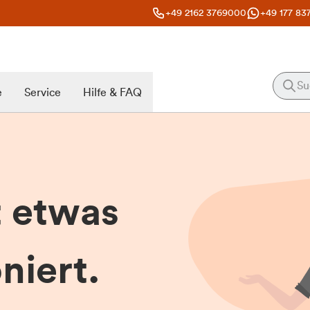
+49 2162 3769000
+49 177 83
e
Service
Hilfe & FAQ
t etwas
niert.