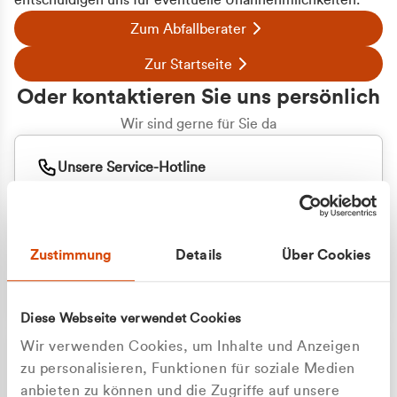
entschuldigen uns für eventuelle Unannehmlichkeiten.
Zum Abfallberater
Zur Startseite
Oder kontaktieren Sie uns persönlich
Wir sind gerne für Sie da
Unsere Service-Hotline
+49 2162 3769000
Mo. - Fr. 08.00 - 16:30 Uhr
Whatsapp
+49 177 8376058
Zustimmung
Details
Über Cookies
Sie benötigen ein individuelles Angebot?
Unverbindliche Anfrage stellen
Diese Webseite verwendet Cookies
Wir verwenden Cookies, um Inhalte und Anzeigen
zu personalisieren, Funktionen für soziale Medien
anbieten zu können und die Zugriffe auf unsere