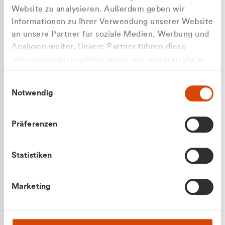
Website zu analysieren. Außerdem geben wir
Informationen zu Ihrer Verwendung unserer Website
an unsere Partner für soziale Medien, Werbung und
Analysen weiter. Unsere Partner führen diese
Apilash Balanesan
Informationen möglicherweise mit weiteren Daten
Vertrieb - Gewerbekunden
zusammen, die Sie ihnen bereitgestellt haben oder
0216 237 69050
Einwilligungsauswahl
die sie im Rahmen Ihrer Nutzung der Dienste
Notwendig
gesammelt haben.
Präferenzen
Statistiken
Julian Marek
Marketing
Vertrieb - Privatkunden
0216 237 69000