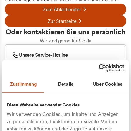
entschuldigen uns für eventuelle Unannehmlichkeiten.
Zum Abfallberater
Zur Startseite
Oder kontaktieren Sie uns persönlich
Wir sind gerne für Sie da
Unsere Service-Hotline
+49 2162 3769000
Mo. - Fr. 08.00 - 16:30 Uhr
Whatsapp
+49 177 8376058
Zustimmung
Details
Über Cookies
Sie benötigen ein individuelles Angebot?
Unverbindliche Anfrage stellen
Diese Webseite verwendet Cookies
Wir verwenden Cookies, um Inhalte und Anzeigen
zu personalisieren, Funktionen für soziale Medien
anbieten zu können und die Zugriffe auf unsere