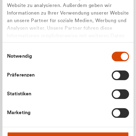
Website zu analysieren. Außerdem geben wir
Informationen zu Ihrer Verwendung unserer Website
an unsere Partner für soziale Medien, Werbung und
Analysen weiter. Unsere Partner führen diese
Apilash Balanesan
Informationen möglicherweise mit weiteren Daten
Vertrieb - Gewerbekunden
Zu welcher Kundengruppe
zusammen, die Sie ihnen bereitgestellt haben oder
0216 237 69050
Einwilligungsauswahl
die sie im Rahmen Ihrer Nutzung der Dienste
gehören Sie?
Notwendig
gesammelt haben.
Privatkunde (inkl. MwSt.)
Präferenzen
Geschäftskunde (exkl. MwSt.)
Statistiken
Julian Marek
Marketing
Vertrieb - Privatkunden
0216 237 69000