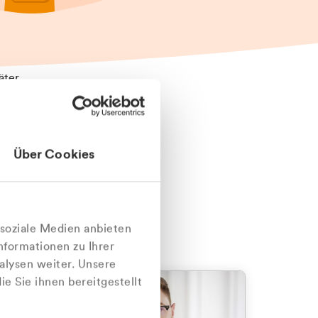
äter
Über Cookies
nlich
 soziale Medien anbieten
nformationen zu Ihrer
alysen weiter. Unsere
e Sie ihnen bereitgestellt