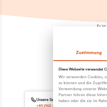
Es is
erneu
Falls
Suppo
Zustimmung
aufge
Unann
Zum
Diese Webseite verwendet C
Oder
Wir verwenden Cookies, um
zu können und die Zugriff
Verwendung unserer Websi
Partner führen diese Info
Unsere Service-Hotline
haben oder die sie im Ra
+49 2162 3769000