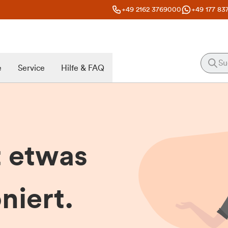
+49 2162 3769000
+49 177 83
e
Service
Hilfe & FAQ
t etwas
niert.