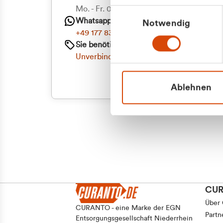
Mo. - Fr. 08.00 - 16:30 Uhr
Einwilligungsauswahl
Whatsapp
Notwendig
+49 177 8376058
Sie benötigen ein individuelles Angebot?
Unverbindliche Anfrage stellen
Ablehnen
CU
Über
CURANTO - eine Marke der EGN
Partn
Entsorgungsgesellschaft Niederrhein