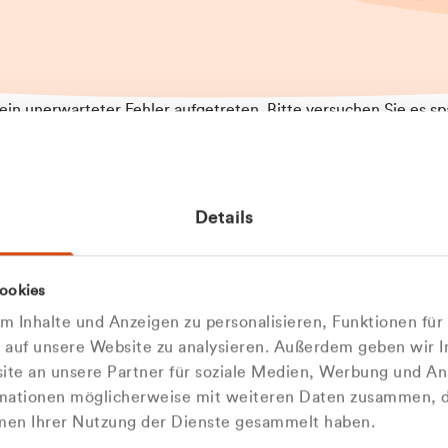
t ein unerwarteter Fehler aufgetreten. Bitte versuchen Sie es sp
t.
 das Problem weiterhin besteht, kontaktieren Sie bitte unseren
rt und geben Sie, falls möglich, weitere Informationen zum
Details
tretenen Fehler an. Wir entschuldigen uns für eventuelle
ehmlichkeiten.
 Abfallberater
Zur Startseite
ookies
 kontaktieren Sie uns persö
 Inhalte und Anzeigen zu personalisieren, Funktionen für
e auf unsere Website zu analysieren. Außerdem geben wir I
Wir sind gerne für Sie da
te an unsere Partner für soziale Medien, Werbung und An
rmationen möglicherweise mit weiteren Daten zusammen, di
hmen Ihrer Nutzung der Dienste gesammelt haben.