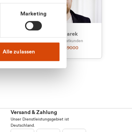
Marketing
an
Julian Marek
nden
Vertrieb - Privatkunden
0216 237 69000
Alle zulassen
Versand & Zahlung
Unser Dienstleistungsgebiet ist
Deutschland.