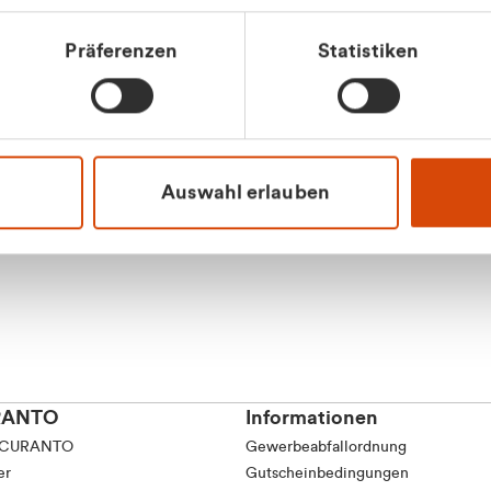
Präferenzen
Statistiken
Apilash Balanes
Vertrieb - Gewerbeku
0216 237 69050
Auswahl erlauben
RANTO
Informationen
 CURANTO
Gewerbeabfallordnung
er
Gutscheinbedingungen