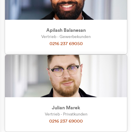
Apilash Balanesan
Vertrieb - Gewerbekunden
Zu welcher Kundengruppe
0216 237 69050
gehören Sie?
Privatkunde (inkl. MwSt.)
Geschäftskunde (exkl. MwSt.)
Julian Marek
Vertrieb - Privatkunden
0216 237 69000