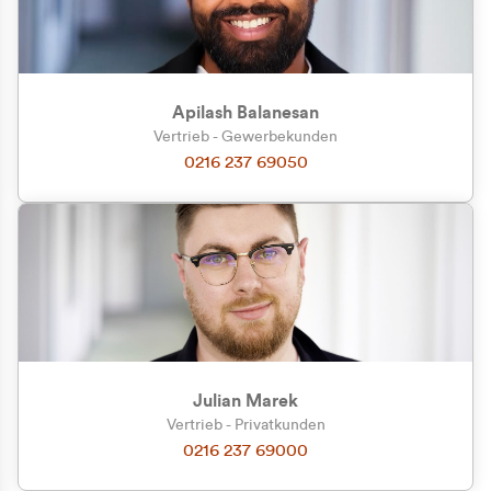
Apilash Balanesan
Vertrieb - Gewerbekunden
Zu welcher Kundengruppe
0216 237 69050
gehören Sie?
Privatkunde (inkl. MwSt.)
Geschäftskunde (exkl. MwSt.)
Julian Marek
Vertrieb - Privatkunden
0216 237 69000